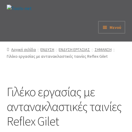
Απευθείας
Μετάβαση
μετάβαση
σε
στην
περιεχόμενο
Μενού
πλοήγηση
Αρχική
Αρχική σελίδα
ΕΝΔΥΣΗ
ΕΝΔΥΣΗ ΕΡΓΑΣΙΑΣ
ΣΗΜΑΝΣΗ
Γιλέκο εργασίας με αντανακλαστικές ταινίες Reflex Gilet
Εταιρεία
eShop
Γιλέκο εργασίας με
Λογαριασμός
αντανακλαστικές ταινίες
Καλάθι
Reflex Gilet
Παραγγελία