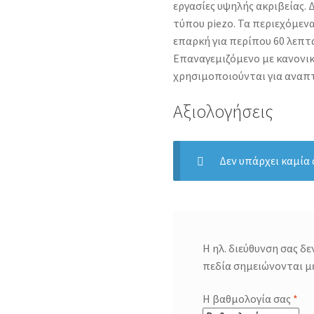
εργασίες υψηλής ακριβείας.
τύπου piezo. Τα περιεχόμενα
επαρκή για περίπου 60 λεπτά
Επαναγεμιζόμενο με κανονικ
χρησιμοποιούνται για αναπ
Αξιολογήσεις
Δεν υπάρχει καμία
Η ηλ. διεύθυνση σας δε
πεδία σημειώνονται μ
Η βαθμολογία σας
*