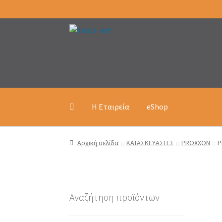
Απευθείας
Μετάβαση
μετάβαση
σε
στην
περιεχόμενο
πλοήγηση
Η Εταιρεία
eShop
Αρχική σελίδα
ΚΑΤΑΣΚΕΥΑΣΤΕΣ
PROXXON
P
Αναζήτηση προϊόντων