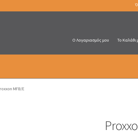
Ό
Ο Λογαριασμός μου
Το Καλάθι 
roxxon MFB/E
Proxx