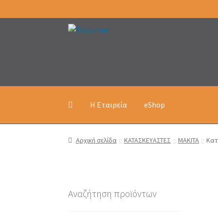
Απευθείας
Μετάβαση
μετάβαση
σε
στην
περιεχόμενο
πλοήγηση
Η Εταιρεία
eShop
Αρχική σελίδα
ΚΑΤΑΣΚΕΥΑΣΤΕΣ
MAKITA
Κατ
Αναζήτηση προϊόντων