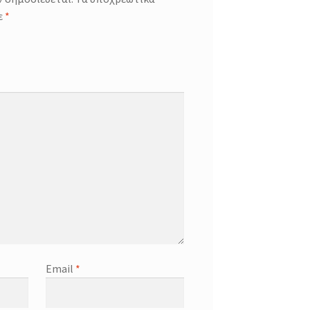
ε
*
Email
*