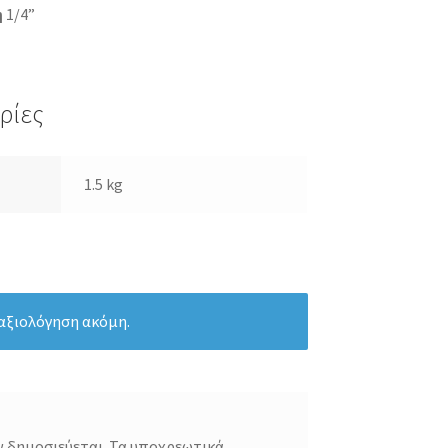
η
1/4”
ρίες
1.5 kg
 αξιολόγηση ακόμη.
ν δημοσιεύεται.
Τα υποχρεωτικά