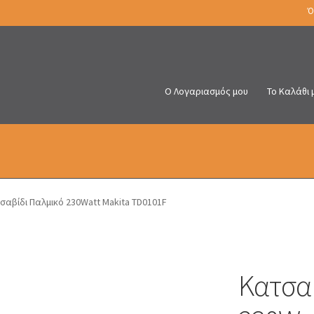
Ό
Ο Λογαριασμός μου
Το Καλάθι 
σαβίδι Παλμικό 230Watt Makita TD0101F
Κατσαβ