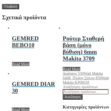
Σχετικά προϊόντα
GEMRED
Ρούτερ Σταθερή
BEBO10
βάση (μόνο
βύθιση) 6mm
Makita 3709
Read More
Read More
Δράπανο 530Watt Makita
6408
Πλάνη Ξύλου 850Watt
Makita KP0810J
GEMRED DIAR
Αναζήτηση προϊόντων
30
Αναζήτηση
για:
Αναζήτηση
Κατηγορίες προϊόντων
Read More