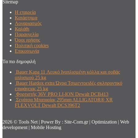
Sitemap
Η εταιρεία
Κατάστημα
Λογαριασμός
Καλάθι
Παραγγελία
Όροι χρήσης
Πολιτική cookies
Επικοινωνία
Τα πιο δημοφιλή
Bauer Kapa 11 Λευκό Ινοπλισμένη κόλλα και σοβάς
οπλισμού 25 kg
Bauer Hardox extra Ώχρα Τσιμεντοειδές σκληρυντικό
επιφάνειας 25 kg
Φορτιστής 36V PRO LI-ION Dewalt DCB413
Σεγάτσα Μπαταρίας 295mm ALLIGATOR® XR
FLEXVOLT Dewalt DCS396T2
2026 © Tools Net | Power By : Site-Com.gr | Optimization | Web
development | Mobile Hosting