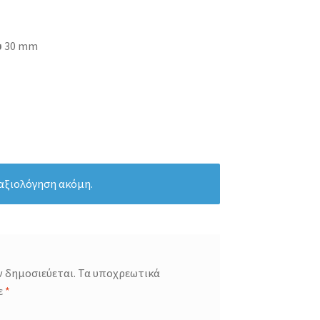
υ
30 mm
 αξιολόγηση ακόμη.
ν δημοσιεύεται.
Τα υποχρεωτικά
ε
*