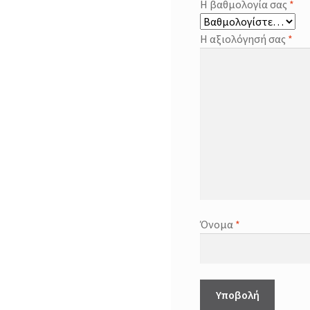
Η βαθμολογία σας
*
Η αξιολόγησή σας
*
Όνομα
*