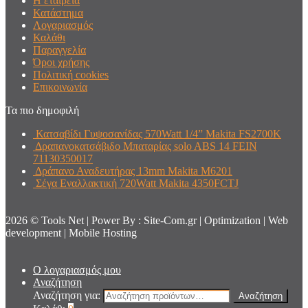
Η εταιρεία
Κατάστημα
Λογαριασμός
Καλάθι
Παραγγελία
Όροι χρήσης
Πολιτική cookies
Επικοινωνία
Τα πιο δημοφιλή
Κατσαβίδι Γυψοσανίδας 570Watt 1/4” Makita FS2700K
Δραπανοκατσάβιδο Μπαταρίας solo ABS 14 FEIN
71130350017
Δράπανο Αναδευτήρας 13mm Makita Μ6201
Σέγα Εναλλακτική 720Watt Makita 4350FCTJ
2026 © Tools Net | Power By : Site-Com.gr | Optimization | Web
development | Mobile Hosting
Ο λογαριασμός μου
Αναζήτηση
Αναζήτηση για:
Αναζήτηση