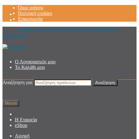
Όροι χρήσης
Πολιτική cookies
Επικοινωνία
Απευθείας μετάβαση στην πλοήγηση
Μετάβαση σε
περιεχόμενο
Ο Λογαριασμός μου
Το Καλάθι μου
Αναζήτηση για:
Αναζήτηση
Μενού
Η Εταιρεία
eShop
Αρχική