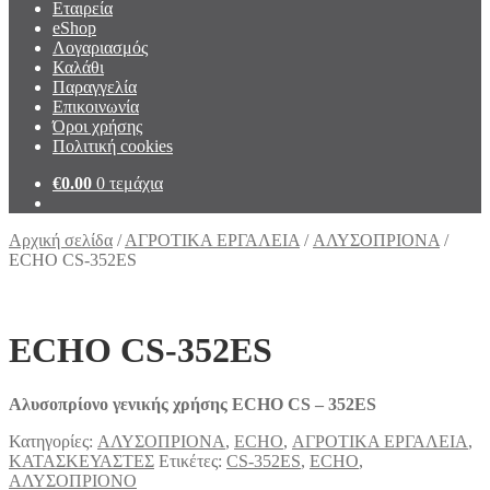
Εταιρεία
eShop
Λογαριασμός
Καλάθι
Παραγγελία
Επικοινωνία
Όροι χρήσης
Πολιτική cookies
€
0.00
0 τεμάχια
Αρχική σελίδα
/
ΑΓΡΟΤΙΚΑ ΕΡΓΑΛΕΙΑ
/
AΛΥΣΟΠΡΙΟΝΑ
/
ECHO CS-352ES
ECHO CS-352ES
Αλυσοπρίονο γενικής χρήσης ECHO CS – 352ES
Κατηγορίες:
AΛΥΣΟΠΡΙΟΝΑ
,
ECHO
,
ΑΓΡΟΤΙΚΑ ΕΡΓΑΛΕΙΑ
,
ΚΑΤΑΣΚΕΥΑΣΤΕΣ
Ετικέτες:
CS-352ES
,
ECHO
,
ΑΛΥΣΟΠΡΙΟΝΟ