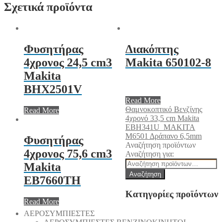
Σχετικά προϊόντα
Φυσητήρας
Διακόπτης
4χρονος 24,5 cm3
Makita 650102-8
Makita
BHX2501V
Read More
Θαμνοκοπτικό Βενζίνης
Read More
4χρονό 33,5 cm Makita
EBH341U
MAKITA
Μ6501 Δράπανο 6,5mm
Φυσητήρας
Αναζήτηση προϊόντων
4χρονος 75,6 cm3
Αναζήτηση για:
Makita
Αναζήτηση
EB7660TH
Κατηγορίες προϊόντων
Read More
AEΡΟΣΥΜΠΙΕΣΤΕΣ