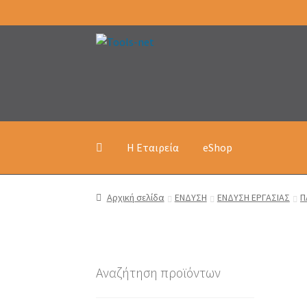
Απευθείας
Μετάβαση
μετάβαση
σε
στην
περιεχόμενο
πλοήγηση
Η Εταιρεία
eShop
Αρχική σελίδα
ΕΝΔΥΣΗ
ΕΝΔΥΣΗ ΕΡΓΑΣΙΑΣ
Π
Αναζήτηση προϊόντων