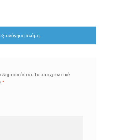
 αξιολόγηση ακόμη.
ν δημοσιεύεται.
Τα υποχρεωτικά
ε
*