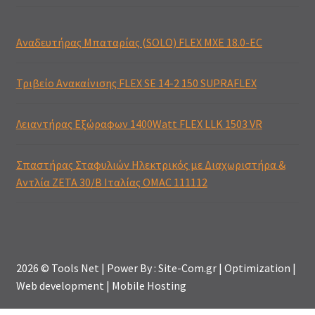
Αναδευτήρας Μπαταρίας (SOLO) FLEX MXE 18.0-EC
Τριβείο Ανακαίνισης FLEX SE 14-2 150 SUPRAFLEX
Λειαντήρας Εξώραφων 1400Watt FLEX LLK 1503 VR
Σπαστήρας Σταφυλιών Ηλεκτρικός με Διαχωριστήρα &
Αντλία ZETA 30/B Ιταλίας OMAC 111112
2026 © Tools Net | Power By : Site-Com.gr | Optimization |
Web development | Mobile Hosting