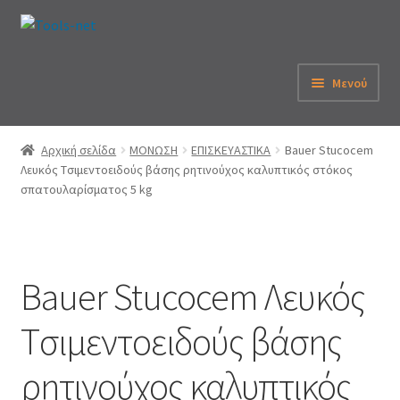
Απευθείας
Μετάβαση
μετάβαση
σε
στην
περιεχόμενο
Μενού
πλοήγηση
Αρχική
Αρχική σελίδα
ΜΟΝΩΣΗ
ΕΠΙΣΚΕΥΑΣΤΙΚΑ
Bauer Stucocem
Λευκός Tσιμεντοειδούς βάσης ρητινούχος καλυπτικός στόκος
Εταιρεία
σπατουλαρίσματος 5 kg
eShop
Λογαριασμός
Bauer Stucocem Λευκός
Καλάθι
Tσιμεντοειδούς βάσης
Παραγγελία
ρητινούχος καλυπτικός