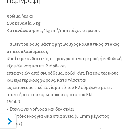
Περιγραφή
Χρώμα
Λευκό
Συσκευασία
5 kg
Κατανάλωση:
≈ 1,4kg/m²/mm πάχος στρώσης
Tσιμεντοειδούς βάσης ρητινούχος καλυπτικός στόκος
σπατουλαρίσματος
ιδιαίτερα ανθεκτικός στην υγρασία για μερική ή καθολική
εξομάλυνση και επιδιόρθωση
επιφανειών από σκυρόδεμα, σοβά κλπ. Για εσωτερικούς
και εξωτερικούς χώρους. Κατατάσσεται
ως επισκευαστικό κονίαμα τύπου R2 σύμφωνα με τις
απαιτήσεις του ευρωπαϊκού πρότυπου ΕΝ
1504-3.
• Στεγνώνει γρήγορα και δεν σκάει
• Λεπτόκοκκος για λεία επιφάνεια (0.2mm μέγιστος
κόκκος)