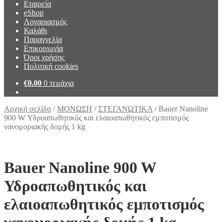
Εταιρεία
eShop
Λογαριασμός
Καλάθι
Παραγγελία
Επικοινωνία
Όροι χρήσης
Πολιτική cookies
€
0.00
0 τεμάχια
Αρχική σελίδα
/
ΜΟΝΩΣΗ
/
ΣΤΕΓΑΝΩΤΙΚΑ
/
Bauer Nanoline
900 W Υδροαπωθητικός και ελαιοαπωθητικός εμποτισμός
νανομοριακής δομής 1 kg
Bauer Nanoline 900 W
Υδροαπωθητικός και
ελαιοαπωθητικός εμποτισμός