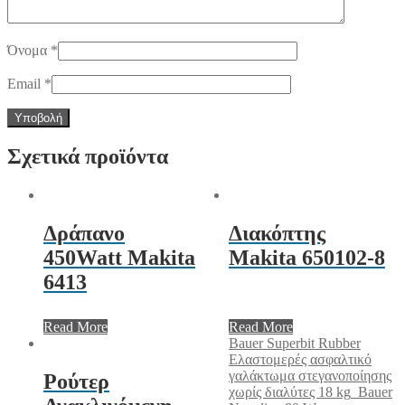
Όνομα
*
Email
*
Σχετικά προϊόντα
Δράπανο
Διακόπτης
450Watt Makita
Makita 650102-8
6413
Read More
Read More
Bauer Superbit Rubber
Ελαστομερές ασφαλτικό
γαλάκτωμα στεγανοποίησης
Ρούτερ
χωρίς διαλύτες 18 kg
Bauer