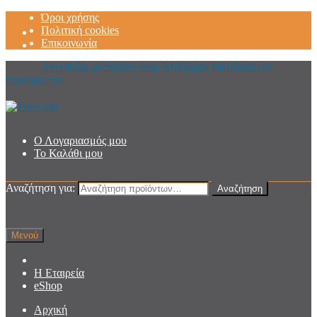
Όροι χρήσης
Πολιτική cookies
Επικοινωνία
Απευθείας μετάβαση στην πλοήγηση
Μετάβαση σε
περιεχόμενο
Ο Λογαριασμός μου
Το Καλάθι μου
Αναζήτηση για:
Αναζήτηση
Μενού
Η Εταιρεία
eShop
Αρχική