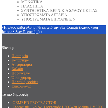
ΜΟΝΩΤΙΚΑ
ΠΛΑΣΤΗΚΑ
ΣΥΝΤΗΡΗΤΙΚΑ-ΒΕΡΝΙΚΙΑ ΞΥΛΟΥ-ΠΕΤΡΑΣ
ΥΠΟΣΤΡΩΜΑΤΑ ΑΣΤΑΡΙΑ
ΥΠΟΣΤΡΩΜΑΤΑ ΕΠΙΦΑΝΕΙΩΝ
«Η ιστοσελίδα υλοποιήθηκε από την
Site-Com.gr (Κατασκευή
Ιστοσελίδων Περιστέρι)
.»
Sitemap
Η εταιρεία
Κατάστημα
Λογαριασμός
Καλάθι
Παραγγελία
Όροι χρήσης
Πολιτική cookies
Επικοινωνία
Τα πιο δημοφιλή
GEMRED PROTRACTOR
Εξαερωτής Γκαζόν Ηλεκτρικός 1.300Watt Makita UV3200