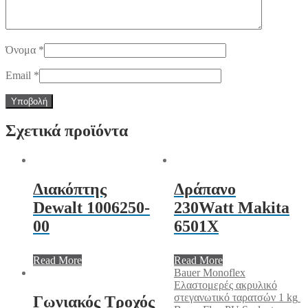
Όνομα
*
Email
*
Σχετικά προϊόντα
Διακόπτης
Δράπανο
Dewalt 1006250-
230Watt Makita
00
6501X
Read More
Read More
Bauer Monoflex
Ελαστομερές ακρυλικό
στεγανωτικό ταρατσών 1 kg
Γωνιακός Τροχός