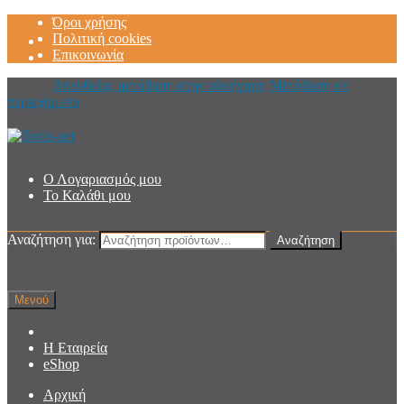
Όροι χρήσης
Πολιτική cookies
Επικοινωνία
Απευθείας μετάβαση στην πλοήγηση
Μετάβαση σε
περιεχόμενο
Ο Λογαριασμός μου
Το Καλάθι μου
Αναζήτηση για:
Αναζήτηση
Μενού
Η Εταιρεία
eShop
Αρχική