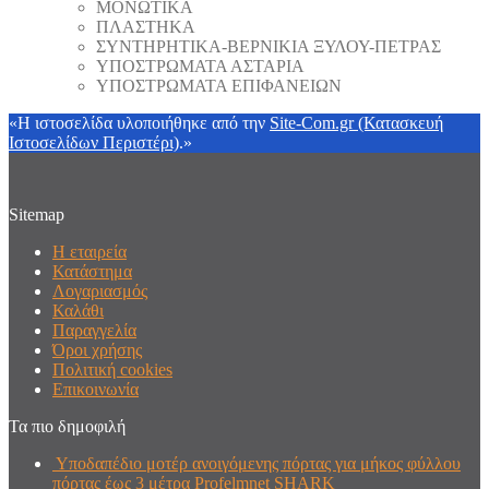
ΜΟΝΩΤΙΚΑ
ΠΛΑΣΤΗΚΑ
ΣΥΝΤΗΡΗΤΙΚΑ-ΒΕΡΝΙΚΙΑ ΞΥΛΟΥ-ΠΕΤΡΑΣ
ΥΠΟΣΤΡΩΜΑΤΑ ΑΣΤΑΡΙΑ
ΥΠΟΣΤΡΩΜΑΤΑ ΕΠΙΦΑΝΕΙΩΝ
«Η ιστοσελίδα υλοποιήθηκε από την
Site-Com.gr (Κατασκευή
Ιστοσελίδων Περιστέρι)
.»
Sitemap
Η εταιρεία
Κατάστημα
Λογαριασμός
Καλάθι
Παραγγελία
Όροι χρήσης
Πολιτική cookies
Επικοινωνία
Τα πιο δημοφιλή
Υποδαπέδιο μοτέρ ανοιγόμενης πόρτας για μήκος φύλλου
πόρτας έως 3 μέτρα Profelmnet SHARK