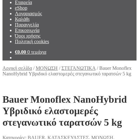
Εταιρεία
eShop
Λογαριασμός
Καλάθι
Παραγγελία
Επικοινωνία
Όροι χρήσης
Πολιτική cookies
€
0.00
0 τεμάχια
Αρχική σελίδα
/
ΜΟΝΩΣΗ
/
ΣΤΕΓΑΝΩΤΙΚΑ
/
Bauer Monoflex
NanoHybrid Υβριδικό ελαστομερές στεγανωτικό ταρατσών 5 kg
Bauer Monoflex NanoHybrid
Υβριδικό ελαστομερές
στεγανωτικό ταρατσών 5 kg
Κατηγορίες:
BAUER
,
ΚΑΤΑΣΚΕΥΑΣΤΕΣ
,
ΜΟΝΩΣΗ
,