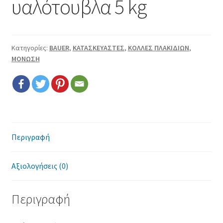
υαλότουβλα 5 kg
Επικοινωνία
Όροι χρήσης
Κατηγορίες:
BAUER
,
ΚΑΤΑΣΚΕΥΑΣΤΕΣ
,
ΚΟΛΛΕΣ ΠΛΑΚΙΔΙΩΝ
,
Πολιτική cookies
ΜΟΝΩΣΗ
Περιγραφή
Αξιολογήσεις (0)
Περιγραφή