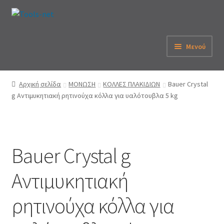
Απευθείας
Μετάβαση
μετάβαση
σε
στην
περιεχόμενο
Μενού
πλοήγηση
Αρχική
Αρχική σελίδα
ΜΟΝΩΣΗ
ΚΟΛΛΕΣ ΠΛΑΚΙΔΙΩΝ
Bauer Crystal
g Aντιμυκητιακή ρητινούχα κόλλα για υαλότουβλα 5 kg
Εταιρεία
eShop
Bauer Crystal g
Λογαριασμός
Aντιμυκητιακή
Καλάθι
ρητινούχα κόλλα για
Παραγγελία