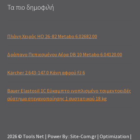
Τα πιο δημοφιλή
Πλάνη Χειρός HO 26-82 Metabo 6.02682.00
Δράπανο Πεπιεσμένου Αέρα DB 10 Metabo 6.04120.00
Kärcher 2.643-147.0 Κάνη αφρού FJ 6
Bauer Elastosil 1C Εύκαμπτο ινοπλισμένο τσιμεντοειδές
σύστημα στεγανοποίησης 1 συστατικού 18 kg
2026 © Tools Net | Power By : Site-Com.gr | Optimization |