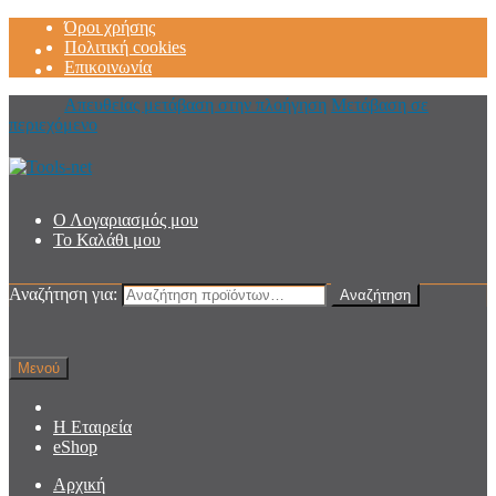
Όροι χρήσης
Πολιτική cookies
Επικοινωνία
Απευθείας μετάβαση στην πλοήγηση
Μετάβαση σε
περιεχόμενο
Ο Λογαριασμός μου
Το Καλάθι μου
Αναζήτηση για:
Αναζήτηση
Μενού
Η Εταιρεία
eShop
Αρχική