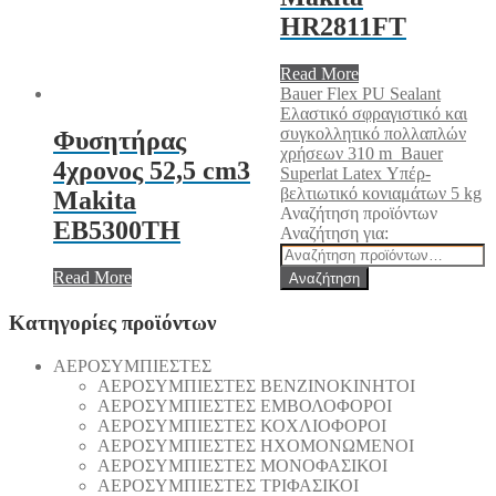
HR2811FT
Read More
Bauer Flex PU Sealant
Eλαστικό σφραγιστικό και
συγκολλητικό πολλαπλών
Φυσητήρας
χρήσεων 310 m
Bauer
4χρονος 52,5 cm3
Superlat Latex Υπέρ-
βελτιωτικό κονιαμάτων 5 kg
Makita
Αναζήτηση προϊόντων
EB5300TH
Αναζήτηση για:
Read More
Αναζήτηση
Κατηγορίες προϊόντων
AEΡΟΣΥΜΠΙΕΣΤΕΣ
AEΡΟΣΥΜΠΙΕΣΤΕΣ ΒΕΝΖΙΝΟΚΙΝΗΤΟΙ
AEΡΟΣΥΜΠΙΕΣΤΕΣ ΕΜΒΟΛΟΦΟΡΟΙ
AEΡΟΣΥΜΠΙΕΣΤΕΣ ΚΟΧΛΙΟΦΟΡΟΙ
ΑΕΡΟΣΥΜΠΙΕΣΤΕΣ ΗΧΟΜΟΝΩΜΕΝΟΙ
ΑΕΡΟΣΥΜΠΙΕΣΤΕΣ ΜΟΝΟΦΑΣΙΚΟΙ
ΑΕΡΟΣΥΜΠΙΕΣΤΕΣ ΤΡΙΦΑΣΙΚΟΙ