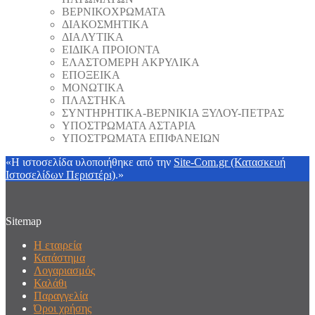
ΒΕΡΝΙΚΟΧΡΩΜΑΤΑ
ΔΙΑΚΟΣΜΗΤΙΚΑ
ΔΙΑΛΥΤΙΚΑ
ΕΙΔΙΚΑ ΠΡΟΙΟΝΤΑ
ΕΛΑΣΤΟΜΕΡΗ ΑΚΡΥΛΙΚΑ
ΕΠΟΞΕΙΚΑ
ΜΟΝΩΤΙΚΑ
ΠΛΑΣΤΗΚΑ
ΣΥΝΤΗΡΗΤΙΚΑ-ΒΕΡΝΙΚΙΑ ΞΥΛΟΥ-ΠΕΤΡΑΣ
ΥΠΟΣΤΡΩΜΑΤΑ ΑΣΤΑΡΙΑ
ΥΠΟΣΤΡΩΜΑΤΑ ΕΠΙΦΑΝΕΙΩΝ
«Η ιστοσελίδα υλοποιήθηκε από την
Site-Com.gr (Κατασκευή
Ιστοσελίδων Περιστέρι)
.»
Sitemap
Η εταιρεία
Κατάστημα
Λογαριασμός
Καλάθι
Παραγγελία
Όροι χρήσης