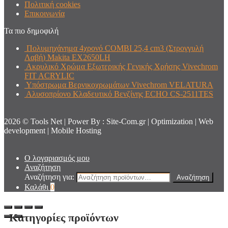
Πολιτική cookies
Επικοινωνία
Τα πιο δημοφιλή
Πολυμηχάνημα 4χρονό COMBI 25,4 cm3 (Στρογγυλή
Λαβή) Makita EX2650LH
Ακρυλικό Χρώμα Εξωτερικής Γενικής Χρήσης Vivechrom
FIT ACRYLIC
Υπόστρωμα Βερνικοχρωμάτων Vivechrom VELATURA
Αλυσοπρίονο Κλαδευτικό Βενζίνης ECHO CS-2511TES
2026 © Tools Net | Power By : Site-Com.gr | Optimization | Web
development | Mobile Hosting
Ο λογαριασμός μου
Αναζήτηση
Αναζήτηση για:
Αναζήτηση
Καλάθι
0
Κατηγορίες προϊόντων