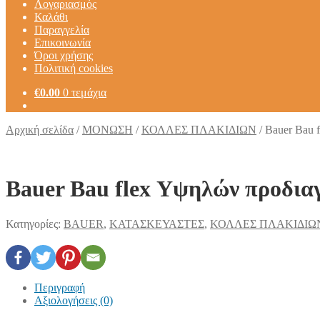
Λογαριασμός
Καλάθι
Παραγγελία
Επικοινωνία
Όροι χρήσης
Πολιτική cookies
€
0.00
0 τεμάχια
Αρχική σελίδα
/
ΜΟΝΩΣΗ
/
ΚΟΛΛΕΣ ΠΛΑΚΙΔΙΩΝ
/
Bauer Bau 
Bauer Bau flex Υψηλών προδια
Κατηγορίες:
BAUER
,
ΚΑΤΑΣΚΕΥΑΣΤΕΣ
,
ΚΟΛΛΕΣ ΠΛΑΚΙΔΙΩ
Περιγραφή
Αξιολογήσεις (0)