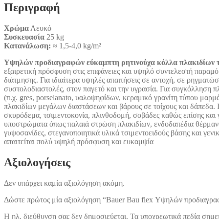
Περιγραφή
Χρώμα
Λευκό
Συσκευασία
25 kg
Κατανάλωση:
≈ 1,5-4,0 kg/m²
Υψηλών προδιαγραφών εύκαμπτη ρητινούχα κόλλα πλακιδίων τ
εξαιρετική πρόσφυση στις επιφάνειες και υψηλό συντελεστή παραμ
διάτμησης. Για ιδιαίτερα υψηλές απαιτήσεις σε αντοχή, σε ρηγματώσε
συστολοδιαστολές, στον παγετό και την υγρασία. Για συγκόλληση 
(π.χ. gres, porselanato, υαλοψηφίδων, κεραμικό γρανίτη τύπου μαρ
πλακιδίων μεγάλων διαστάσεων και βάρους σε τοίχους και δάπεδα. Ι
σκυρόδεμα, τσιμεντοκονία, πλινθοδομή, σοβάδες καθώς επίσης και 
υποστρώματα όπως παλαιά στρώση πλακιδίων, ενδοδαπέδια θέρμανσ
γυψοσανίδες, στεγανοποιητικά υλικά τσιμεντοειδούς βάσης και γενικ
απαιτείται πολύ υψηλή πρόσφυση και ευκαμψία
Αξιολογήσεις
Δεν υπάρχει καμία αξιολόγηση ακόμη.
Δώστε πρώτος μία αξιολόγηση “Bauer Bau flex Υψηλών προδιαγρα
Η ηλ. διεύθυνση σας δεν δημοσιεύεται.
Τα υποχρεωτικά πεδία σημε