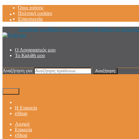
Όροι χρήσης
Πολιτική cookies
Επικοινωνία
Απευθείας μετάβαση στην πλοήγηση
Μετάβαση σε περιεχό
Ο Λογαριασμός μου
Το Καλάθι μου
Αναζήτηση για:
Αναζήτηση
Μενού
Η Εταιρεία
eShop
Αρχική
Εταιρεία
eShop