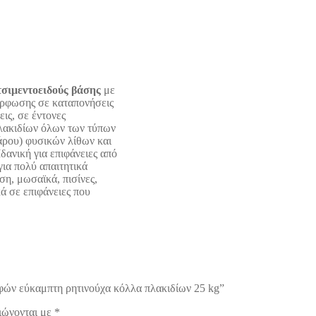
σιμεντοειδούς βάσης
με
όρφωσης σε καταπονήσεις
ις, σε έντονες
πλακιδίων όλων των τύπων
μάρου) φυσικών λίθων και
δανική για επιφάνειες από
για πολύ απαιτητικά
η, μωσαϊκά, πισίνες,
ά σε επιφάνειες που
φών εύκαμπτη ρητινούχα κόλλα πλακιδίων 25 kg”
ιώνονται με
*