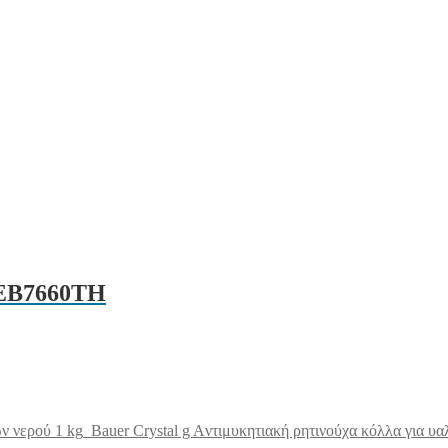
 EB7660TH
ν νερού 1 kg
Bauer Crystal g Aντιμυκητιακή ρητινούχα κόλλα για υ