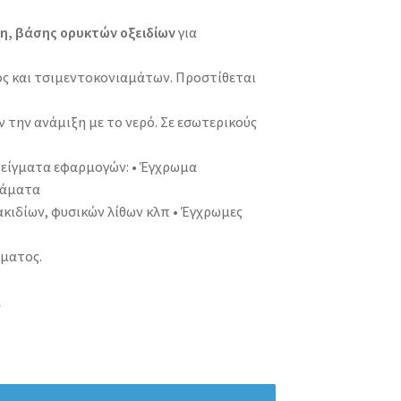
η, βάσης ορυκτών οξειδίων
για
ς και τσιμεντοκονιαμάτων. Προστίθεται
 την ανάμιξη με το νερό. Σε εσωτερικούς
δείγματα εφαρμογών: • Έγχρωμα
ιάματα
κιδίων, φυσικών λίθων κλπ • Έγχρωμες
έματος.
α