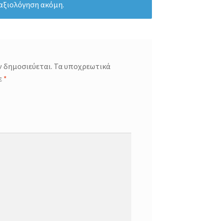
 αξιολόγηση ακόμη.
ν δημοσιεύεται.
Τα υποχρεωτικά
ε
*