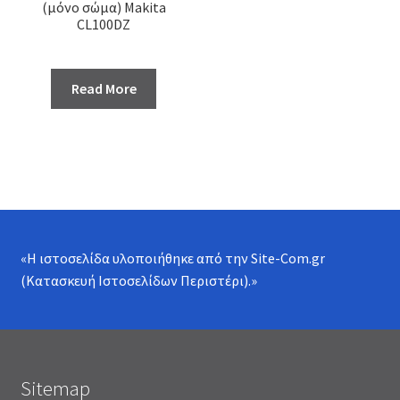
(μόνο σώμα) Makita
CL100DZ
Read More
«Η ιστοσελίδα υλοποιήθηκε από την
Site-Com.gr
(Κατασκευή Ιστοσελίδων Περιστέρι)
.»
Sitemap