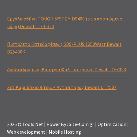
Εργαλειοθήκη TOUGH SYSTEM DS400 (με αποσπώμενο
ράφι) Dewalt 1-70-323
Πιστολέτο Κατεδαφίσεως SDS-PLUS 1250Watt Dewalt
D25430K
Αναδιπλούμενη Βάση για Φαλτσοπρίονο Dewalt DE7023
Σετ Καρυδάκια 9 τεμ. + Αντάπτορας Dewalt DT7507
2026 © Tools Net | Power By : Site-Com.gr | Optimization |
Web development | Mobile Hosting