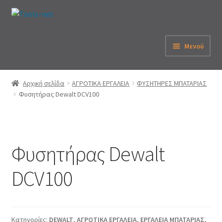
Απευθείας
Μετάβαση
μετάβαση
σε
στην
περιεχόμενο
Μενού
πλοήγηση
Αρχική
Αρχική σελίδα
ΑΓΡΟΤΙΚΑ ΕΡΓΑΛΕΙΑ
ΦΥΣΗΤΗΡΕΣ ΜΠΑΤΑΡΙΑΣ
Φυσητήρας Dewalt DCV100
Εταιρεία
eShop
Φυσητήρας Dewalt
Λογαριασμός
DCV100
Καλάθι
Παραγγελία
Κατηγορίες:
DEWALT
,
ΑΓΡΟΤΙΚΑ ΕΡΓΑΛΕΙΑ
,
ΕΡΓΑΛΕΙΑ ΜΠΑΤΑΡΙΑΣ
,