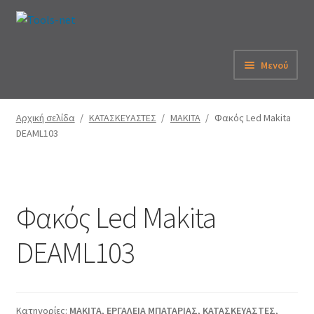
Απευθείας
Μετάβαση
μετάβαση
σε
στην
περιεχόμενο
Μενού
πλοήγηση
Αρχική
Αρχική σελίδα
/
ΚΑΤΑΣΚΕΥΑΣΤΕΣ
/
MAKITA
/
Φακός Led Makita
DEAML103
Εταιρεία
eShop
Φακός Led Makita
Λογαριασμός
DEAML103
Καλάθι
Παραγγελία
Κατηγορίες:
MAKITA
,
ΕΡΓΑΛΕΙΑ ΜΠΑΤΑΡΙΑΣ
,
ΚΑΤΑΣΚΕΥΑΣΤΕΣ
,