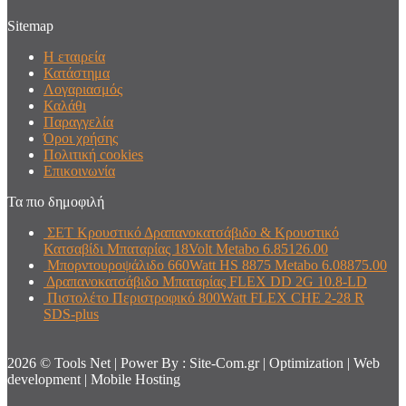
Sitemap
Η εταιρεία
Κατάστημα
Λογαριασμός
Καλάθι
Παραγγελία
Όροι χρήσης
Πολιτική cookies
Επικοινωνία
Τα πιο δημοφιλή
ΣΕΤ Κρουστικό Δραπανοκατσάβιδο & Κρουστικό
Κατσαβίδι Μπαταρίας 18Volt Metabo 6.85126.00
Μπορντουροψάλιδο 660Watt HS 8875 Metabo 6.08875.00
Δραπανοκατσάβιδο Μπαταρίας FLEX DD 2G 10.8-LD
Πιστολέτο Περιστροφικό 800Watt FLEX CHE 2-28 R
SDS-plus
2026 © Tools Net | Power By : Site-Com.gr | Optimization | Web
development | Mobile Hosting