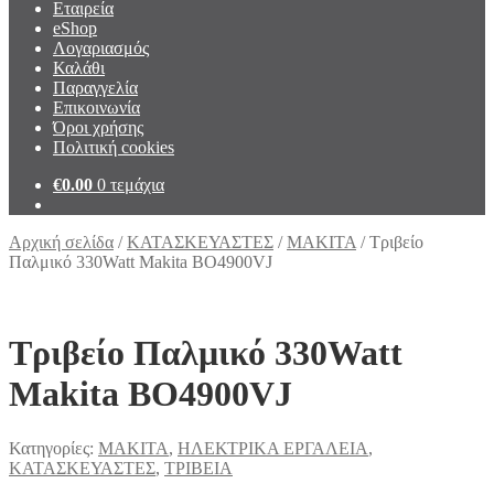
Εταιρεία
eShop
Λογαριασμός
Καλάθι
Παραγγελία
Επικοινωνία
Όροι χρήσης
Πολιτική cookies
€
0.00
0 τεμάχια
Αρχική σελίδα
/
ΚΑΤΑΣΚΕΥΑΣΤΕΣ
/
MAKITA
/
Τριβείο
Παλμικό 330Watt Makita BO4900VJ
Τριβείο Παλμικό 330Watt
Makita BO4900VJ
Κατηγορίες:
MAKITA
,
ΗΛΕΚΤΡΙΚΑ ΕΡΓΑΛΕΙΑ
,
ΚΑΤΑΣΚΕΥΑΣΤΕΣ
,
ΤΡΙΒΕΙΑ