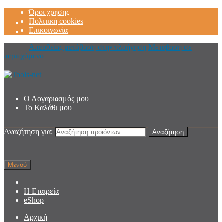
Όροι χρήσης
Πολιτική cookies
Επικοινωνία
Απευθείας μετάβαση στην πλοήγηση
Μετάβαση σε
περιεχόμενο
Ο Λογαριασμός μου
Το Καλάθι μου
Αναζήτηση για:
Αναζήτηση
Μενού
Η Εταιρεία
eShop
Αρχική