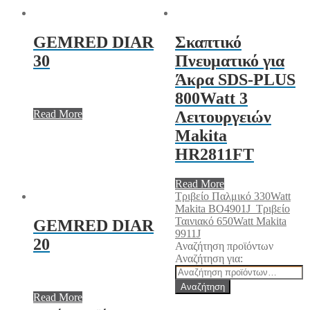
GEMRED DIAR
Σκαπτικό
30
Πνευματικό για
Άκρα SDS-PLUS
800Watt 3
Read More
Λειτουργειών
Makita
HR2811FT
Read More
Τριβείο Παλμικό 330Watt
Makita BO4901J
Τριβείο
Ταινιακό 650Watt Makita
GEMRED DIAR
9911J
20
Αναζήτηση προϊόντων
Αναζήτηση για:
Αναζήτηση
Read More