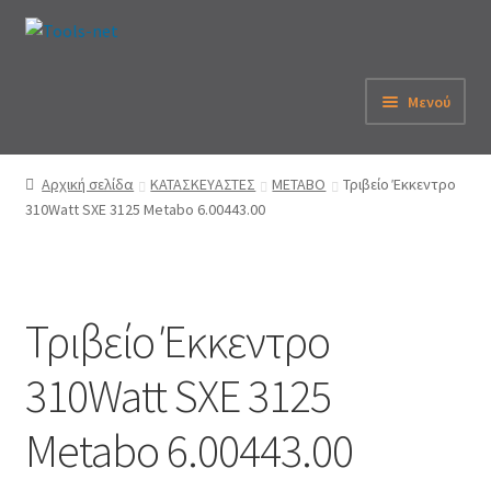
Απευθείας
Μετάβαση
μετάβαση
σε
στην
περιεχόμενο
Μενού
πλοήγηση
Αρχική
Αρχική σελίδα
ΚΑΤΑΣΚΕΥΑΣΤΕΣ
METABO
Τριβείο Έκκεντρο
310Watt SXE 3125 Metabo 6.00443.00
Εταιρεία
eShop
Τριβείο Έκκεντρο
Λογαριασμός
310Watt SXE 3125
Καλάθι
Metabo 6.00443.00
Παραγγελία