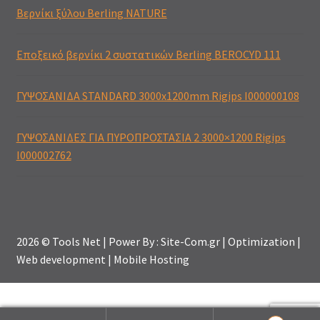
Βερνίκι ξύλου Berling NATURE
Εποξεικό βερνίκι 2 συστατικών Berling BEROCYD 111
ΓΥΨΟΣΑΝΙΔΑ STANDARD 3000x1200mm Rigips Ι000000108
ΓΥΨΟΣΑΝΙΔΕΣ ΓΙΑ ΠΥΡΟΠΡΟΣΤΑΣΙΑ 2 3000×1200 Rigips
I000002762
2026 © Tools Net | Power By : Site-Com.gr | Optimization |
Web development | Mobile Hosting