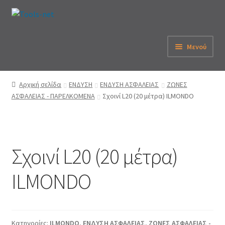
Απευθείας
Μετάβαση
μετάβαση
σε
στην
περιεχόμενο
Μενού
πλοήγηση
Αρχική
Αρχική σελίδα
ΕΝΔΥΣΗ
ΕΝΔΥΣΗ ΑΣΦΑΛΕΙΑΣ
ΖΩΝΕΣ
ΑΣΦΑΛΕΙΑΣ - ΠΑΡΕΛΚΟΜΕΝΑ
Σχοινί L20 (20 μέτρα) ILMONDO
Εταιρεία
eShop
Σχοινί L20 (20 μέτρα)
Λογαριασμός
ILMONDO
Καλάθι
Παραγγελία
Κατηγορίες:
ILMONDO
,
ΕΝΔΥΣΗ ΑΣΦΑΛΕΙΑΣ
,
ΖΩΝΕΣ ΑΣΦΑΛΕΙΑΣ -