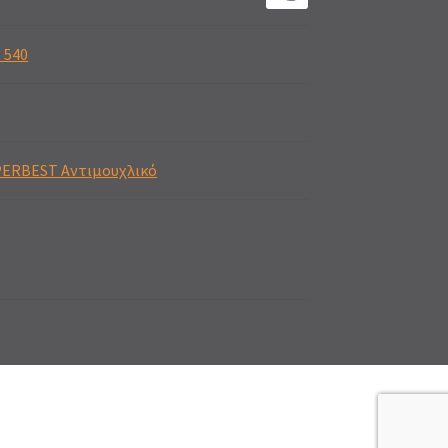
 540
PERBEST Αντιμουχλικό