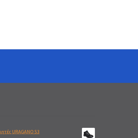
λητές URAGANO S3