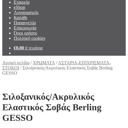
Εταιρεία
eShop
Λογαριασμός
Καλάθι
Παραγγελία
Επικοινωνία
Όροι χρήσης
Πολιτική cookies
€
0.00
0 τεμάχια
Αρχική σελίδα
/
ΧΡΩΜΑΤΑ
/
ΑΣΤΑΡΙΑ-ΕΠΙΧΡΙΣΜΑΤΑ-
ΣΤΟΚΟΙ
/
Σιλοξανικός/Ακρυλικός Ελαστικός Σοβάς Berling
GESSO
Σιλοξανικός/Ακρυλικός
Ελαστικός Σοβάς Berling
GESSO