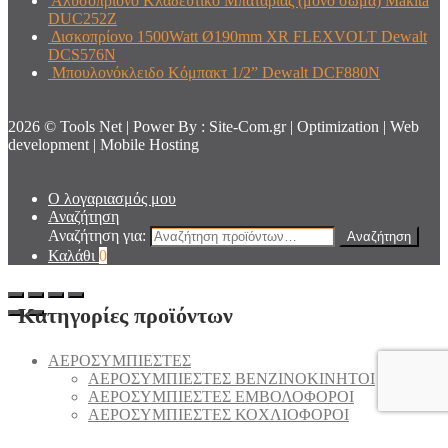
Αλυσοπρίονο Κλαδευτικό Μπαταρίας (μόνο σώμα) Makita
DUC252Z
Δισκοπρίονο 1500Watt Ø190mm XR FLEXVOLT Dewalt
DCS576N
Μπουλονόκλειδο Κόμπακτ 1/2” Dewalt DCF880N
2026 © Tools Net | Power By : Site-Com.gr | Optimization | Web
development | Mobile Hosting
Ο λογαριασμός μου
Αναζήτηση
Αναζήτηση για:
Αναζήτηση
Καλάθι
0
Κατηγορίες προϊόντων
AEΡΟΣΥΜΠΙΕΣΤΕΣ
AEΡΟΣΥΜΠΙΕΣΤΕΣ ΒΕΝΖΙΝΟΚΙΝΗΤΟΙ
AEΡΟΣΥΜΠΙΕΣΤΕΣ ΕΜΒΟΛΟΦΟΡΟΙ
AEΡΟΣΥΜΠΙΕΣΤΕΣ ΚΟΧΛΙΟΦΟΡΟΙ
ΑΕΡΟΣΥΜΠΙΕΣΤΕΣ ΗΧΟΜΟΝΩΜΕΝΟΙ