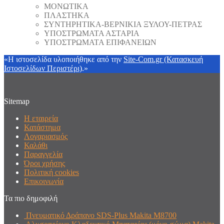
ΜΟΝΩΤΙΚΑ
ΠΛΑΣΤΗΚΑ
ΣΥΝΤΗΡΗΤΙΚΑ-ΒΕΡΝΙΚΙΑ ΞΥΛΟΥ-ΠΕΤΡΑΣ
ΥΠΟΣΤΡΩΜΑΤΑ ΑΣΤΑΡΙΑ
ΥΠΟΣΤΡΩΜΑΤΑ ΕΠΙΦΑΝΕΙΩΝ
«Η ιστοσελίδα υλοποιήθηκε από την
Site-Com.gr (Κατασκευή
Ιστοσελίδων Περιστέρι)
.»
Sitemap
Η εταιρεία
Κατάστημα
Λογαριασμός
Καλάθι
Παραγγελία
Όροι χρήσης
Πολιτική cookies
Επικοινωνία
Τα πιο δημοφιλή
Πνευματικό Δράπανο SDS-Plus Makita Μ8700