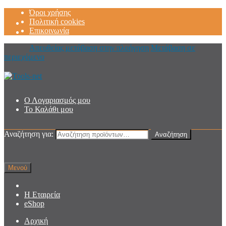
Όροι χρήσης
Πολιτική cookies
Επικοινωνία
Απευθείας μετάβαση στην πλοήγηση
Μετάβαση σε
περιεχόμενο
Ο Λογαριασμός μου
Το Καλάθι μου
Αναζήτηση για:
Αναζήτηση
Μενού
Η Εταιρεία
eShop
Αρχική