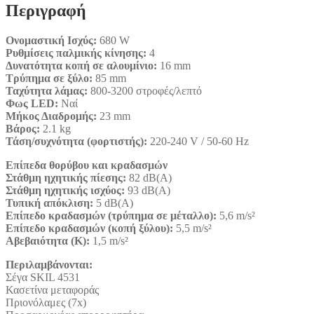
Περιγραφή
Ονομαστική Ισχύς:
680 W
Ρυθμίσεις παλμικής κίνησης:
4
Δυνατότητα κοπή σε αλουμίνιο:
16 mm
Τρύπημα σε ξύλο:
85 mm
Ταχύτητα λάμας:
800-3200 στροφές/λεπτό
Φως LED:
Ναί
Μήκος Διαδρομής:
23 mm
Βάρος:
2.1 kg
Τάση/συχνότητα (φορτιστής):
220-240 V / 50-60 Hz
Επίπεδα θορύβου και κραδασμών
Στάθμη ηχητικής πίεσης:
82 dB(A)
Στάθμη ηχητικής ισχύος:
93 dB(A)
Τυπική απόκλιση:
5 dB(A)
Επίπεδο κραδασμών (τρύπημα σε μέταλλο):
5,6 m/s²
Επίπεδο κραδασμών (κοπή ξύλου):
5,5 m/s²
Αβεβαιότητα (Κ):
1,5 m/s²
Περιλαμβάνονται:
Σέγα SKIL 4531
Κασετίνα μεταφοράς
Πριονόλαμες (7x)