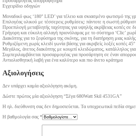
Προσαρμογέας απορροφητήρα
Εγχειρίδιο οδηγιών
Μοναδικό φως ‘180° LED’ για τέλειο και σκιασμένο φωτισμό της γ
Επιλογέας υλικού με τέσσερεις ρυθμίσεις: πάντοτε η σωστή ρύθμιση
Προεπιλογή μεταβλητής ταχύτητας για υψηλής ακρίβειας κοπές σε δ
Γρήγορη και εύκολη αλλαγή πριονόλαμας με το σύστημα ‘Clic’ χωρί
Διακόπτης για το ξεφύσημα της σκόνης, για τη διατήρηση μιας καλή
Ρυθμιζόμενη χωρίς κλειδί γωνία βάσης για ακριβείς λοξές κοπές 45°
Μεγάλος, άνετος διακόπτης με κουμπί κλειδώματος, κατάλληλος γι
Συμπεριλαμβάνεται προσαρμογέας για προσάρτηση σε έναν απορροφ
Αντιολισθητική λαβή για ένα καλύτερο και πιο άνετο κράτημα
Αξιολογήσεις
Δεν υπάρχει καμία αξιολόγηση ακόμη.
Δώστε πρώτος μία αξιολόγηση “Σέγα 680Watt Skil 4531GA”
Η ηλ. διεύθυνση σας δεν δημοσιεύεται.
Τα υποχρεωτικά πεδία σημε
Η βαθμολογία σας
*