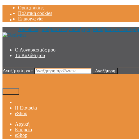
Όροι χρήσης
Πολιτική cookies
Επικοινωνία
Απευθείας μετάβαση στην πλοήγηση
Μετάβαση σε περιεχό
Ο Λογαριασμός μου
Το Καλάθι μου
Αναζήτηση για:
Αναζήτηση
Μενού
Η Εταιρεία
eShop
Αρχική
Εταιρεία
eShop