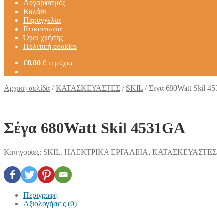
Λογαριασμός
Καλάθι
Παραγγελία
Επικοινωνία
Όροι χρήσης
Πολιτική cookies
€
0.00
0 τεμάχια
Αρχική σελίδα
/
ΚΑΤΑΣΚΕΥΑΣΤΕΣ
/
SKIL
/
Σέγα 680Watt Skil 4
Σέγα 680Watt Skil 4531GA
Κατηγορίες:
SKIL
,
ΗΛΕΚΤΡΙΚΑ ΕΡΓΑΛΕΙΑ
,
ΚΑΤΑΣΚΕΥΑΣΤΕΣ
Περιγραφή
Αξιολογήσεις (0)