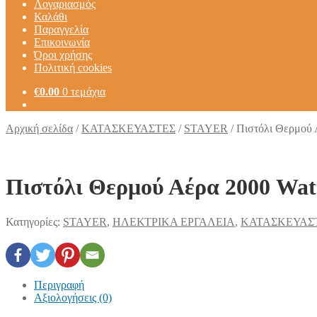
Λογαριασμός
Καλάθι
Παραγγελία
Επικοινωνία
Όροι χρήσης
Πολιτική cookies
€
0.00
0 τεμάχια
Αρχική σελίδα
/
ΚΑΤΑΣΚΕΥΑΣΤΕΣ
/
STAYER
/
Πιστόλι Θερμού
Πιστόλι Θερμού Αέρα 2000 W
Κατηγορίες:
STAYER
,
ΗΛΕΚΤΡΙΚΑ ΕΡΓΑΛΕΙΑ
,
ΚΑΤΑΣΚΕΥΑΣ
Περιγραφή
Αξιολογήσεις (0)