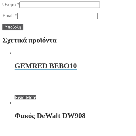
Όνομα
*
Email
*
Σχετικά προϊόντα
GEMRED BEBO10
Read More
Φακός DeWalt DW908