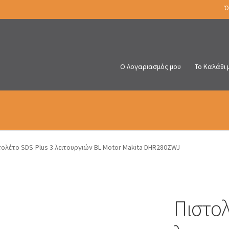
Ό
Ο Λογαριασμός μου
Το Καλάθι 
τολέτο SDS-Plus 3 λειτουργιών BL Motor Makita DHR280ZWJ
Πιστολ