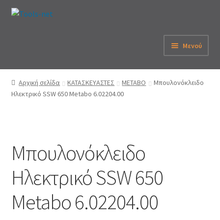
Απευθείας
Μετάβαση
μετάβαση
σε
στην
περιεχόμενο
Μενού
πλοήγηση
Αρχική
Αρχική σελίδα
ΚΑΤΑΣΚΕΥΑΣΤΕΣ
METABO
Μπουλονόκλειδο
Ηλεκτρικό SSW 650 Metabo 6.02204.00
Εταιρεία
eShop
Μπουλονόκλειδο
Λογαριασμός
Ηλεκτρικό SSW 650
Καλάθι
Metabo 6.02204.00
Παραγγελία