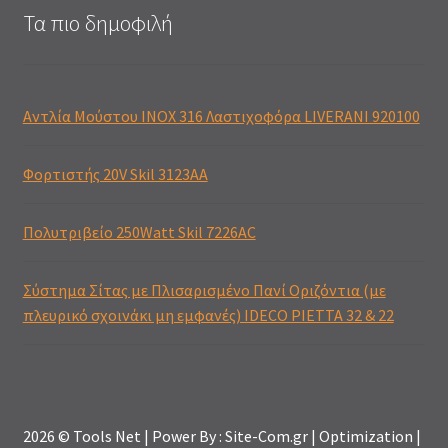
Τα πιο δημοφιλή
Αντλία Μούστου INOX 316 Λαστιχοφόρα LIVERANI 920100
Φορτιστής 20V Skil 3123AA
Πολυτριβείο 250Watt Skil 7226AC
Σύστημα Σίτας με Πλισαρισμένο Πανί Οριζόντια (με
πλευρικό σχοινάκι μη εμφανές) IDECO PIETTA 32 & 22
2026 © Tools Net | Power By : Site-Com.gr | Optimization |