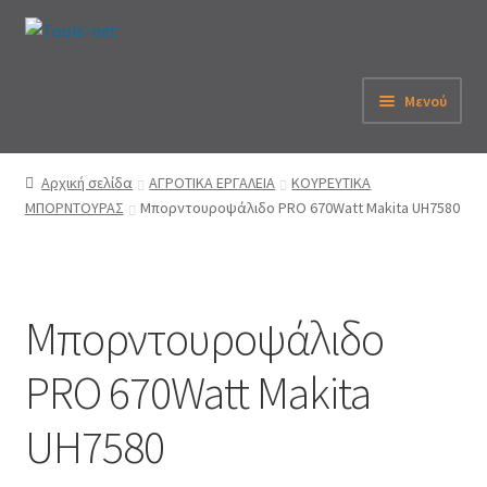
Απευθείας
Μετάβαση
μετάβαση
σε
στην
περιεχόμενο
Μενού
πλοήγηση
Αρχική
Αρχική σελίδα
ΑΓΡΟΤΙΚΑ ΕΡΓΑΛΕΙΑ
ΚΟΥΡΕΥΤΙΚΑ
ΜΠΟΡΝΤΟΥΡΑΣ
Μπορντουροψάλιδο PRO 670Watt Makita UH7580
Εταιρεία
eShop
Μπορντουροψάλιδο
Λογαριασμός
PRO 670Watt Makita
Καλάθι
UH7580
Παραγγελία