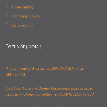
Όροι χρήσης
Πολιτική cookies
Επικοινωνία
Τα πιο δημοφιλή
Μηχανή Γκαζόν Μπαταρίας 18Vx2/5,0Ah Makita
DLM460PT2
Ακρυλικό Μονωτικό Χρώμα Οικολογικό Ελαστομερές
Εξωτερικής Χρήσης Vivechrom VIVECRYL ELASTIC ECO