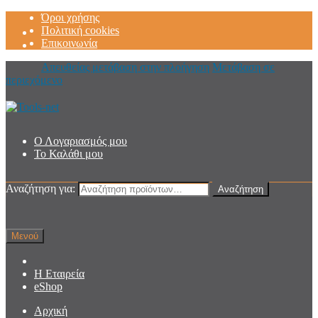
Όροι χρήσης
Πολιτική cookies
Επικοινωνία
Απευθείας μετάβαση στην πλοήγηση
Μετάβαση σε
περιεχόμενο
Ο Λογαριασμός μου
Το Καλάθι μου
Αναζήτηση για:
Αναζήτηση
Μενού
Η Εταιρεία
eShop
Αρχική