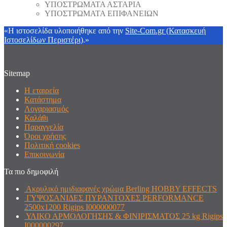
ΥΠΟΣΤΡΩΜΑΤΑ ΑΣΤΑΡΙΑ
ΥΠΟΣΤΡΩΜΑΤΑ ΕΠΙΦΑΝΕΙΩΝ
«Η ιστοσελίδα υλοποιήθηκε από την
Site-Com.gr (Κατασκευή
Ιστοσελίδων Περιστέρι)
.»
Sitemap
Η εταιρεία
Κατάστημα
Λογαριασμός
Καλάθι
Παραγγελία
Όροι χρήσης
Πολιτική cookies
Επικοινωνία
Τα πιο δημοφιλή
Ακρυλικό ημιδιαφανές χρώμα Berling HOBBY EFFECTS
ΓΥΨΟΣΑΝΙΔΕΣ ΠΥΡΑΝΤΟΧΕΣ PERFORMANCE
2500x1200 Rigips I000000077
ΥΛΙΚΟ ΑΡΜΟΛΟΓΗΣΗΣ & ΦΙΝΙΡΙΣΜΑΤΟΣ 25 kg Rigips
I000000297