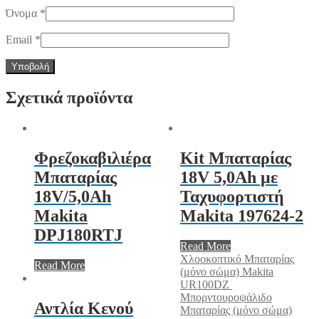
Όνομα
*
Email
*
Σχετικά προϊόντα
Φρεζοκαβιλιέρα
Kit Μπαταρίας
Μπαταρίας
18V 5,0Ah με
18V/5,0Ah
Ταχυφορτιστή
Makita
Makita 197624-2
DPJ180RTJ
Read More
Χλοοκοπτικό Μπαταρίας
Read More
(μόνο σώμα) Makita
UR100DZ
Μπορντουροψάλιδο
Αντλία Κενού
Μπαταρίας (μόνο σώμα)