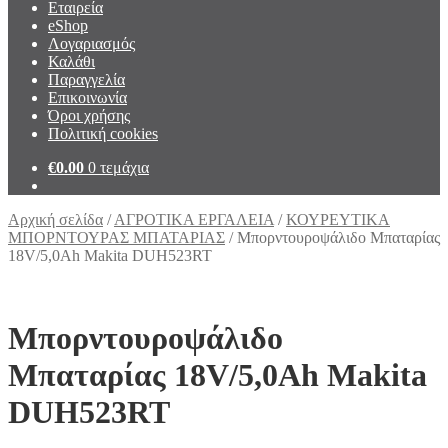
Εταιρεία
eShop
Λογαριασμός
Καλάθι
Παραγγελία
Επικοινωνία
Όροι χρήσης
Πολιτική cookies
€
0.00
0 τεμάχια
Αρχική σελίδα
/
ΑΓΡΟΤΙΚΑ ΕΡΓΑΛΕΙΑ
/
ΚΟΥΡΕΥΤΙΚΑ
ΜΠΟΡΝΤΟΥΡΑΣ ΜΠΑΤΑΡΙΑΣ
/
Μπορντουροψάλιδο Μπαταρίας
18V/5,0Ah Makita DUH523RT
Μπορντουροψάλιδο
Μπαταρίας 18V/5,0Ah Makita
DUH523RT