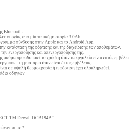
 Bluetooth.
ειτουργίας από μία τυπική μπαταρία 3.0Ah.
όγραμμα σύνδεσης στην Apple και το Android App.
την κατάσταση της φόρτισης και της διαχείρισης των αποθεμάτων.
 την ενεργοποίησης και απενεργοποίησης της.
ακόμα προειδοποιεί το χρήστη όταν τα εργαλεία είναι εκτός εμβέλει
γοποιεί τη μπαταρία όταν είναι έκτος εμβέλειας.
ίναι σε υψηλή θερμοκρασία ή η φόρτιση έχει ολοκληρωθεί.
ρίδια οδηγιών.
NECT TM Dewalt DCB184B”
ιώνονται με
*