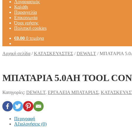
Λογαριασμός
Καλάθι
Παραγγελία
Επικοινωνία
Όροι χρήσης
Πολιτική cookies
€
0.00
0 τεμάχια
Αρχική σελίδα
/
ΚΑΤΑΣΚΕΥΑΣΤΕΣ
/
DEWALT
/
ΜΠΑΤΑΡΙA 5.0
ΜΠΑΤΑΡΙA 5.0AH TOOL CON
Κατηγορίες:
DEWALT
,
ΕΡΓΑΛΕΙΑ ΜΠΑΤΑΡΙΑΣ
,
ΚΑΤΑΣΚΕΥΑΣ
Περιγραφή
Αξιολογήσεις (0)