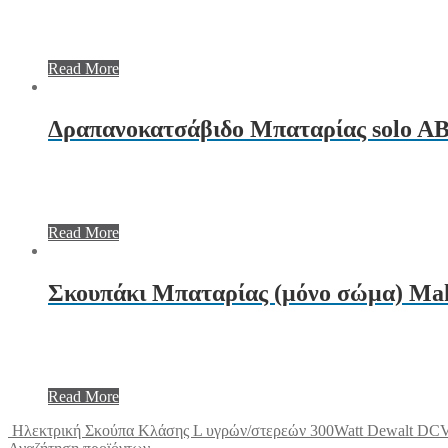
Read More
Δραπανοκατσάβιδο Μπαταρίας solo AB
Read More
Σκουπάκι Μπαταρίας (μόνο σώμα) Ma
Read More
Ηλεκτρική Σκούπα Κλάσης L υγρών/στερεών 300Watt Dewalt DC