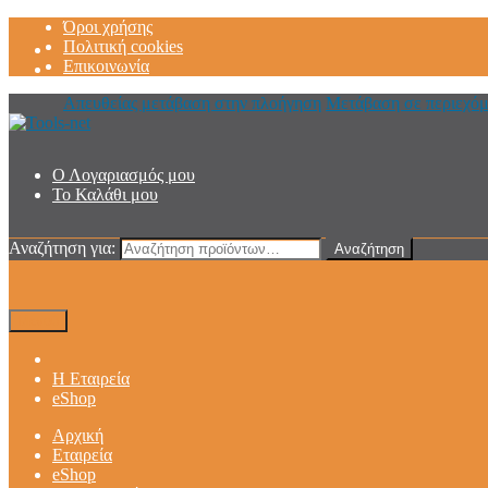
Όροι χρήσης
Πολιτική cookies
Επικοινωνία
Απευθείας μετάβαση στην πλοήγηση
Μετάβαση σε περιεχό
Ο Λογαριασμός μου
Το Καλάθι μου
Αναζήτηση για:
Αναζήτηση
Μενού
Η Εταιρεία
eShop
Αρχική
Εταιρεία
eShop