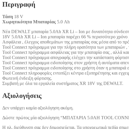
Περιγραφή
Τάση
18 V
Χωρητικότητα Μπαταρίας
5.0 Ah
Νέα DEWALT μπαταρία 5.0Ah XR Li – Ion με δυνατότητα σύνδεσης
18V 5.0Ah XR Li – Ion μπαταρία παρέχει 66 % περισσότερο χρόνο λ
Ασφάλεια , έλεγχος αποθεμάτων της μπαταρίας σας μέσα από το πρ
Tool Connect πρόγραμμα για την πλήρη ορατότητα των μπαταριών , 
Tool Connect πρόγραμμα ασφάλειας για την μπαταρία σας , αλλά και
Tool Connect πρόγραμμα απογραφής ελέγχει την κατάσταση φόρτισης 
Tool Connect πρόγραμμα ειδοποίησης στον χρήστη ή αυτόματα απενερ
Tool Connect πρόγραμμα ειδοποίησης στο χρήστη όταν η μπαταριά ε
Tool Connect πληροφορίες εντοπίζει κέντρα εξυπηρέτησης και εγχει
Φωτεινή ένδειξη φόρτισης.
Συμβατή με όλα τα εργαλεία συστήματος XR 18V της DEWALT.
Αξιολογήσεις
Δεν υπάρχει καμία αξιολόγηση ακόμη.
Δώστε πρώτος μία αξιολόγηση “ΜΠΑΤΑΡΙA 5.0AH TOOL CON
Η ηλ. διεύθυνση σας δεν δημοσιεύεται.
Τα υποχρεωτικά πεδία σημε