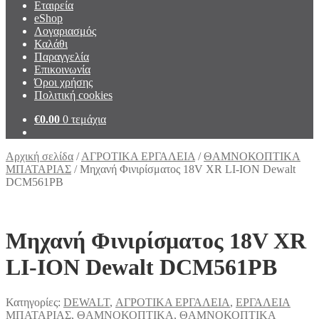
Εταιρεία
eShop
Λογαριασμός
Καλάθι
Παραγγελία
Επικοινωνία
Όροι χρήσης
Πολιτική cookies
€
0.00
0 τεμάχια
Αρχική σελίδα
/
ΑΓΡΟΤΙΚΑ ΕΡΓΑΛΕΙΑ
/
ΘAΜΝΟΚΟΠΤΙΚΑ
ΜΠΑΤΑΡΙΑΣ
/
Μηχανή Φινιρίσματος 18V XR LI-ION Dewalt
DCM561PB
Μηχανή Φινιρίσματος 18V XR
LI-ION Dewalt DCM561PB
Κατηγορίες:
DEWALT
,
ΑΓΡΟΤΙΚΑ ΕΡΓΑΛΕΙΑ
,
ΕΡΓΑΛΕΙΑ
ΜΠΑΤΑΡΙΑΣ
,
ΘAΜΝΟΚΟΠΤΙΚΑ
,
ΘAΜΝΟΚΟΠΤΙΚΑ