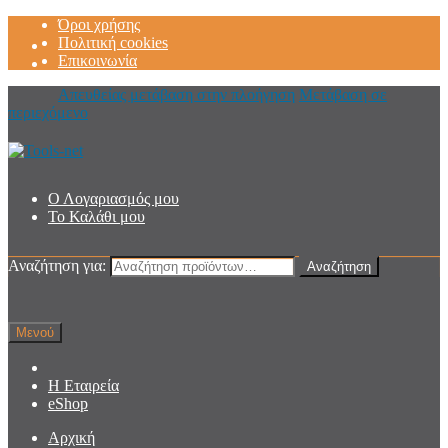
Όροι χρήσης
Πολιτική cookies
Επικοινωνία
Απευθείας μετάβαση στην πλοήγηση
Μετάβαση σε
περιεχόμενο
Ο Λογαριασμός μου
Το Καλάθι μου
Αναζήτηση για:
Αναζήτηση
Μενού
Η Εταιρεία
eShop
Αρχική