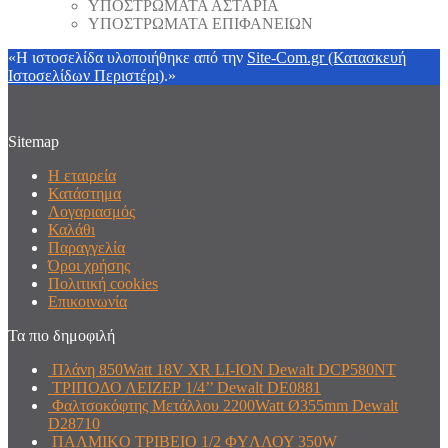
ΥΠΟΣΤΡΩΜΑΤΑ ΑΣΤΑΡΙΑ
ΥΠΟΣΤΡΩΜΑΤΑ ΕΠΙΦΑΝΕΙΩΝ
«Η ιστοσελίδα υλοποιήθηκε από την
Site-Com.gr (Κατασκευή
Ιστοσελίδων Περιστέρι)
.»
Sitemap
Η εταιρεία
Κατάστημα
Λογαριασμός
Καλάθι
Παραγγελία
Όροι χρήσης
Πολιτική cookies
Επικοινωνία
Τα πιο δημοφιλή
Πλάνη 850Watt 18V XR LI-ION Dewalt DCP580NT
ΤΡΙΠΟΔΟ ΛΕΙΖΕΡ 1/4’’ Dewalt DE0881
Φαλτσοκόφτης Μετάλλου 2200Watt Ø355mm Dewalt
D28710
ΠΑΛΜΙΚO ΤΡΙΒΕIΟ 1/2 ΦYΛΛΟΥ 350W