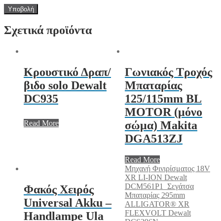
Σχετικά προϊόντα
Κρουστικό Δραπ/
Γωνιακός Τροχός
βιδο solo Dewalt
Μπαταρίας
DC935
125/115mm BL
MOTOR (μόνο
Read More
σώμα) Makita
DGA513ZJ
Read More
Μηχανή Φινιρίσματος 18V
XR LI-ION Dewalt
DCM561P1
Σεγάτσα
Φακός Χειρός
Μπαταρίας 295mm
Universal Akku –
ALLIGATOR® XR
FLEXVOLT Dewalt
Handlampe Ula