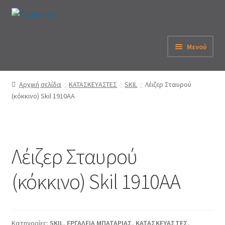
Απευθείας
Μετάβαση
μετάβαση
σε
στην
περιεχόμενο
Μενού
πλοήγηση
Αρχική
Αρχική σελίδα
ΚΑΤΑΣΚΕΥΑΣΤΕΣ
SKIL
Λέιζερ Σταυρού
(κόκκινο) Skil 1910AA
Εταιρεία
eShop
Λέιζερ Σταυρού
Λογαριασμός
(κόκκινο) Skil 1910AA
Καλάθι
Παραγγελία
Κατηγορίες:
SKIL
,
ΕΡΓΑΛΕΙΑ ΜΠΑΤΑΡΙΑΣ
,
ΚΑΤΑΣΚΕΥΑΣΤΕΣ
,