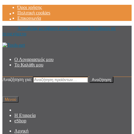
Όροι χρήσης
Πολιτική cookies
Επικοινωνία
Απευθείας μετάβαση στην πλοήγηση
Μετάβαση σε
περιεχόμενο
Ο Λογαριασμός μου
Το Καλάθι μου
Αναζήτηση για:
Αναζήτηση
Μενού
Η Εταιρεία
eShop
Αρχική