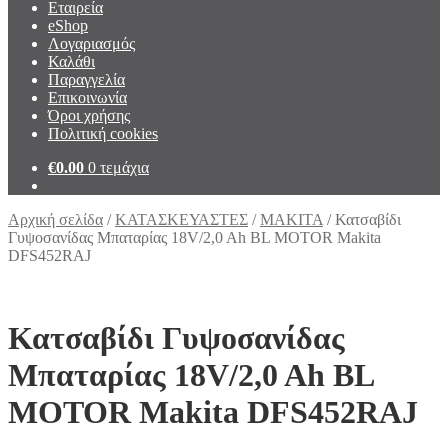
Εταιρεία
eShop
Λογαριασμός
Καλάθι
Παραγγελία
Επικοινωνία
Όροι χρήσης
Πολιτική cookies
€
0.00
0 τεμάχια
Αρχική σελίδα
/
ΚΑΤΑΣΚΕΥΑΣΤΕΣ
/
MAKITA
/
Κατσαβίδι
Γυψοσανίδας Μπαταρίας 18V/2,0 Ah BL MOTOR Makita
DFS452RAJ
Κατσαβίδι Γυψοσανίδας
Μπαταρίας 18V/2,0 Ah BL
MOTOR Makita DFS452RAJ