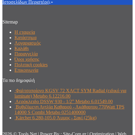
Ιστοσελίδων Περιστέρι)
.»
Sitemap
Η εταιρεία
Κατάστημα
Λογαριασμός
Καλάθι
Παραγγελία
Όροι χρήσης
Πολιτική cookies
Επικοινωνία
Τα πιο δημοφιλή
Φαλτσοπρίονο KGSV 72 XACT SYM Radial (ειδικό για
laminate) Metabo 6.12216.00
Αερόκλειδο DSSW 930 - 1/2” Metabo 6.01549.00
Βυθιζόμενη Αντλία Καθαρού - Ακάθαρτου 770Watt TPS
14000 S Combi Metabo 0251400000
Kärcher 6.280-105.0 Άµµος - Σακί (25kg)
2026 © Tools Net | Power By : Site-Com.gr | Optimization | Web