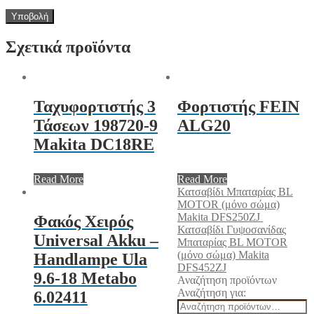
Σχετικά προϊόντα
Ταχυφορτιστής 3
Φορτιστής FEIN
Τάσεων 198720-9
ALG20
Makita DC18RE
Read More
Read More
Κατσαβίδι Μπαταρίας BL
MOTOR (μόνο σώμα)
Makita DFS250ZJ
Φακός Χειρός
Κατσαβίδι Γυψοσανίδας
Universal Akku –
Μπαταρίας BL MOTOR
(μόνο σώμα) Makita
Handlampe Ula
DFS452ZJ
9.6-18 Metabo
Αναζήτηση προϊόντων
Αναζήτηση για:
6.02411