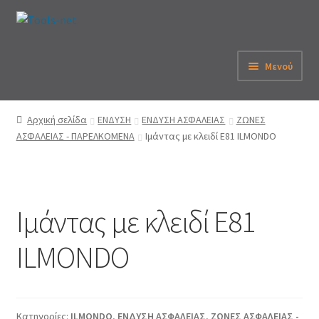
Απευθείας
Μετάβαση
μετάβαση
σε
στην
περιεχόμενο
Μενού
πλοήγηση
Αρχική
Αρχική σελίδα
ΕΝΔΥΣΗ
ΕΝΔΥΣΗ ΑΣΦΑΛΕΙΑΣ
ΖΩΝΕΣ
ΑΣΦΑΛΕΙΑΣ - ΠΑΡΕΛΚΟΜΕΝΑ
Ιμάντας με κλειδί E81 ILMONDO
Εταιρεία
eShop
Ιμάντας με κλειδί E81
Λογαριασμός
ILMONDO
Καλάθι
Παραγγελία
Κατηγορίες:
ILMONDO
,
ΕΝΔΥΣΗ ΑΣΦΑΛΕΙΑΣ
,
ΖΩΝΕΣ ΑΣΦΑΛΕΙΑΣ -