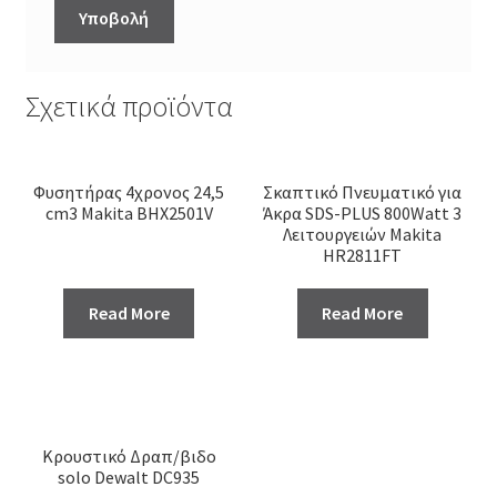
Σχετικά προϊόντα
Φυσητήρας 4χρονος 24,5
Σκαπτικό Πνευματικό για
cm3 Makita BHX2501V
Άκρα SDS-PLUS 800Watt 3
Λειτουργειών Makita
HR2811FT
Read More
Read More
Κρουστικό Δραπ/βιδο
solo Dewalt DC935