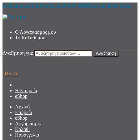
Απευθείας μετάβαση στην πλοήγηση
Μετάβαση σε περιεχόμενο
Ο Λογαριασμός μου
Το Καλάθι μου
Αναζήτηση για:
Αναζήτηση
Μενού
Η Εταιρεία
eShop
Αρχική
Εταιρεία
eShop
Λογαριασμός
Καλάθι
Παραγγελία