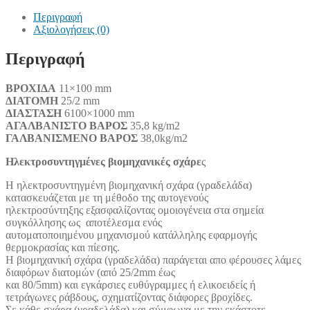
Περιγραφή
Αξιολογήσεις (0)
Περιγραφή
ΒΡΟΧΙΔΑ
11×100 mm
ΔΙΑΤΟΜΗ
25/2 mm
ΔΙΑΣΤΑΣΗ
6100×1000 mm
ΑΓΑΛΒΑΝΙΣΤΟ ΒΑΡΟΣ
35,8 kg/m2
ΓΑΛΒΑΝΙΣΜΕΝΟ ΒΑΡΟΣ
38,0kg/m2
Ηλεκτροσυντηγμένες βιομηχανικές σχάρε
ς
Η ηλεκτροσυντηγμένη βιομηχανική σχάρα (γραδελάδα)
κατασκευάζεται με τη μέθοδο της αυτογενούς
ηλεκτροσύντηξης εξασφαλίζοντας ομοιογένεια στα σημεία
συγκόλλησης ως αποτέλεσμα ενός
αυτοματοποιημένου μηχανισμού κατάλληλης εφαρμογής
θερμοκρασίας και πίεσης.
Η βιομηχανική σχάρα (γραδελάδα) παράγεται απο φέρουσες λάμες
διαφόρων διατομών (από 25/2mm έως
και 80/5mm) και εγκάρσιες ευθύγραμμες ή ελικοειδείς ή
τετράγωνες ράβδους, σχηματίζοντας διάφορες βροχίδες.
Σε κάθε σχάρα (γραδελάδα) και σύμφωνα με την εκάστοτε