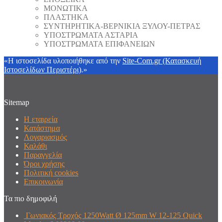
ΜΟΝΩΤΙΚΑ
ΠΛΑΣΤΗΚΑ
ΣΥΝΤΗΡΗΤΙΚΑ-ΒΕΡΝΙΚΙΑ ΞΥΛΟΥ-ΠΕΤΡΑΣ
ΥΠΟΣΤΡΩΜΑΤΑ ΑΣΤΑΡΙΑ
ΥΠΟΣΤΡΩΜΑΤΑ ΕΠΙΦΑΝΕΙΩΝ
«Η ιστοσελίδα υλοποιήθηκε από την
Site-Com.gr (Κατασκευή
Ιστοσελίδων Περιστέρι)
.»
Sitemap
Η εταιρεία
Κατάστημα
Λογαριασμός
Καλάθι
Παραγγελία
Όροι χρήσης
Πολιτική cookies
Επικοινωνία
Τα πιο δημοφιλή
Γωνιακός Τροχός 1250Watt Ø 125mm W 12-125 Quick