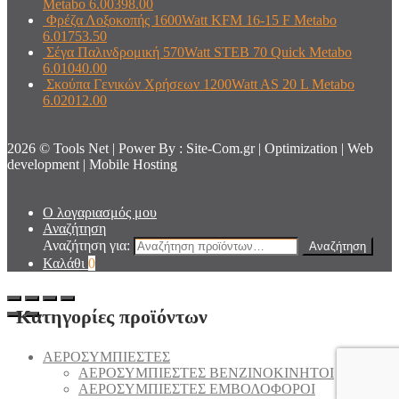
Metabo 6.00398.00
Φρέζα Λοξοκοπής 1600Watt KFM 16-15 F Metabo
6.01753.50
Σέγα Παλινδρομική 570Watt STEB 70 Quick Metabo
6.01040.00
Σκούπα Γενικών Χρήσεων 1200Watt AS 20 L Metabo
6.02012.00
2026 © Tools Net | Power By : Site-Com.gr | Optimization | Web
development | Mobile Hosting
Ο λογαριασμός μου
Αναζήτηση
Αναζήτηση για:
Αναζήτηση
Καλάθι
0
Κατηγορίες προϊόντων
AEΡΟΣΥΜΠΙΕΣΤΕΣ
AEΡΟΣΥΜΠΙΕΣΤΕΣ ΒΕΝΖΙΝΟΚΙΝΗΤΟΙ
AEΡΟΣΥΜΠΙΕΣΤΕΣ ΕΜΒΟΛΟΦΟΡΟΙ