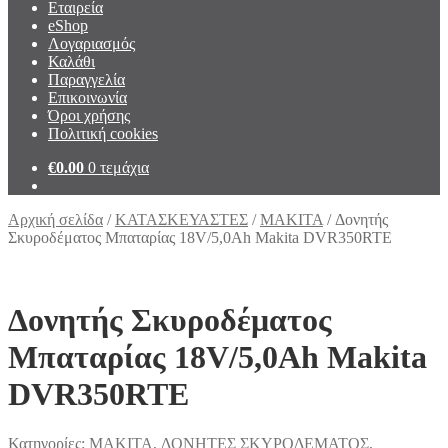
Εταιρεία
eShop
Λογαριασμός
Καλάθι
Παραγγελία
Επικοινωνία
Όροι χρήσης
Πολιτική cookies
€
0.00
0 τεμάχια
Αρχική σελίδα
/
ΚΑΤΑΣΚΕΥΑΣΤΕΣ
/
MAKITA
/
Δονητής
Σκυροδέματος Μπαταρίας 18V/5,0Ah Makita DVR350RTE
Δονητής Σκυροδέματος
Μπαταρίας 18V/5,0Ah Makita
DVR350RTE
Κατηγορίες:
MAKITA
,
ΔΟΝΗΤΕΣ ΣΚΥΡΟΔΕΜΑΤΟΣ
,