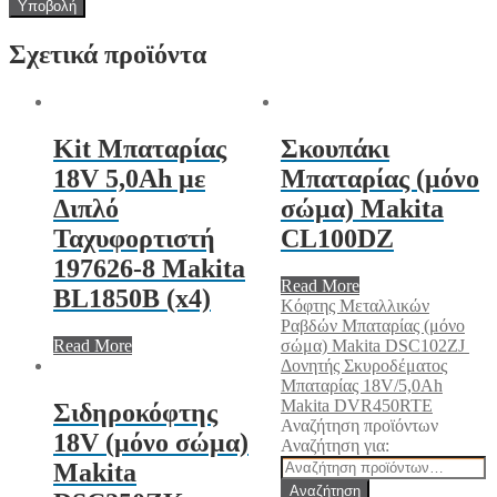
Σχετικά προϊόντα
Kit Μπαταρίας
Σκουπάκι
18V 5,0Ah με
Μπαταρίας (μόνο
Διπλό
σώμα) Makita
Ταχυφορτιστή
CL100DZ
197626-8 Makita
Read More
BL1850B (x4)
Κόφτης Μεταλλικών
Ραβδών Μπαταρίας (μόνο
Read More
σώμα) Makita DSC102ZJ
Δονητής Σκυροδέματος
Μπαταρίας 18V/5,0Ah
Makita DVR450RTE
Σιδηροκόφτης
Αναζήτηση προϊόντων
18V (μόνο σώμα)
Αναζήτηση για:
Makita
Αναζήτηση