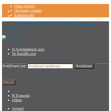
Όροι χρήσης
Πολιτική cookies
Επικοινωνία
Απευθείας μετάβαση στην πλοήγηση
Μετάβαση σε
περιεχόμενο
Ο Λογαριασμός μου
Το Καλάθι μου
Αναζήτηση για:
Αναζήτηση
Μενού
Η Εταιρεία
eShop
Αρχική