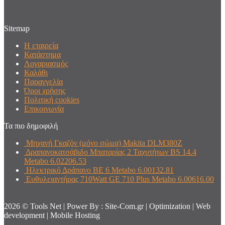
Sitemap
Η εταιρεία
Κατάστημα
Λογαριασμός
Καλάθι
Παραγγελία
Όροι χρήσης
Πολιτική cookies
Επικοινωνία
Τα πιο δημοφιλή
Μηχανή Γκαζόν (μόνο σώμα) Makita DLM380Ζ
Δραπανοκατσάβιδο Μπαταρίας 2 Ταχυτήτων BS 14.4
Metabo 6.02206.53
Ηλεκτρικό Δράπανο BE 6 Metabo 6.00132.81
Ευθυλειαντήρας 710Watt GE 710 Plus Metabo 6.00616.00
2026 © Tools Net | Power By : Site-Com.gr | Optimization | Web
development | Mobile Hosting