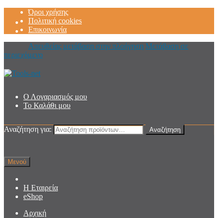
Όροι χρήσης
Πολιτική cookies
Επικοινωνία
Απευθείας μετάβαση στην πλοήγηση
Μετάβαση σε
περιεχόμενο
Ο Λογαριασμός μου
Το Καλάθι μου
Αναζήτηση για:
Αναζήτηση
Μενού
Η Εταιρεία
eShop
Αρχική