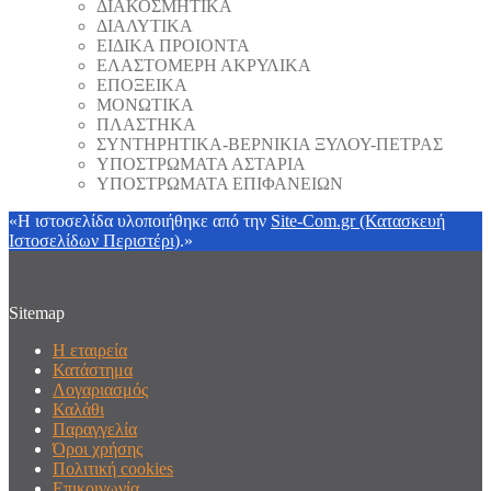
ΔΙΑΚΟΣΜΗΤΙΚΑ
ΔΙΑΛΥΤΙΚΑ
ΕΙΔΙΚΑ ΠΡΟΙΟΝΤΑ
ΕΛΑΣΤΟΜΕΡΗ ΑΚΡΥΛΙΚΑ
ΕΠΟΞΕΙΚΑ
ΜΟΝΩΤΙΚΑ
ΠΛΑΣΤΗΚΑ
ΣΥΝΤΗΡΗΤΙΚΑ-ΒΕΡΝΙΚΙΑ ΞΥΛΟΥ-ΠΕΤΡΑΣ
ΥΠΟΣΤΡΩΜΑΤΑ ΑΣΤΑΡΙΑ
ΥΠΟΣΤΡΩΜΑΤΑ ΕΠΙΦΑΝΕΙΩΝ
«Η ιστοσελίδα υλοποιήθηκε από την
Site-Com.gr (Κατασκευή
Ιστοσελίδων Περιστέρι)
.»
Sitemap
Η εταιρεία
Κατάστημα
Λογαριασμός
Καλάθι
Παραγγελία
Όροι χρήσης
Πολιτική cookies
Επικοινωνία