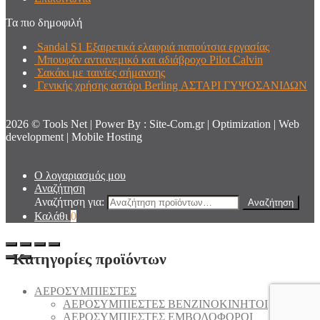
Τα πιο δημοφιλή
Sandal S1 Εξαιρετικά ελαφριά παπούτσια εργασίας
Μπουφάν αντιανεμικό και αδιάβροχο Pilot Calvin
Σακάκι με ταινίες σήμανσης
Γενικής χρήσης αστάρι Berling ΑΣΤΑΡΙ ΓΥΨΟΣΑΝΙΔΩΝ
2026 © Tools Net | Power By : Site-Com.gr | Optimization | Web
development | Mobile Hosting
Ο λογαριασμός μου
Αναζήτηση
Αναζήτηση για:
Αναζήτηση
Καλάθι
0
Κατηγορίες προϊόντων
AEΡΟΣΥΜΠΙΕΣΤΕΣ
AEΡΟΣΥΜΠΙΕΣΤΕΣ ΒΕΝΖΙΝΟΚΙΝΗΤΟΙ
AEΡΟΣΥΜΠΙΕΣΤΕΣ ΕΜΒΟΛΟΦΟΡΟΙ