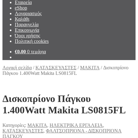
Εταιρεία
eShop
Λογαριασμός
Καλάθι
Παραγγελία
Επικοινωνία
Όροι χρήσης
Πολιτική cookies
€
0.00
0 τεμάχια
Αρχική σελίδα
/
ΚΑΤΑΣΚΕΥΑΣΤΕΣ
/
MAKITA
/
Δισκοπρίονο
Πάγκου 1.400Watt Makita LS0815FL
Δισκοπρίονο Πάγκου
1.400Watt Makita LS0815FL
Κατηγορίες:
MAKITA
,
ΗΛΕΚΤΡΙΚΑ ΕΡΓΑΛΕΙΑ
,
ΚΑΤΑΣΚΕΥΑΣΤΕΣ
,
ΦΑΛΤΣΟΠΡΙΟΝΑ - ΔΙΣΚΟΠΡΙΟΝΑ
ΠΑΓΚΟΥ