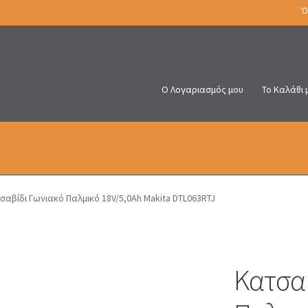
Ό
Ο Λογαριασμός μου
Το Καλάθι 
σαβίδι Γωνιακό Παλμικό 18V/5,0Ah Makita DTL063RTJ
Κατσαβ