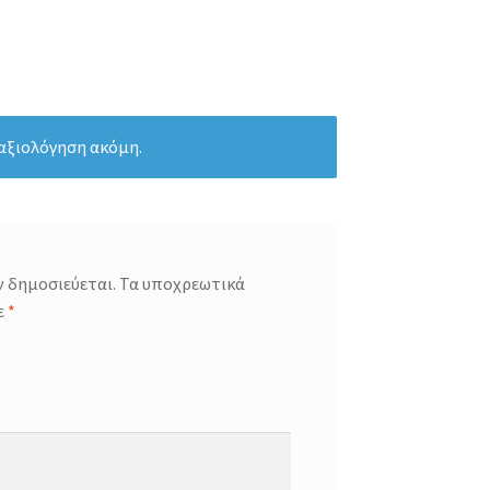
 αξιολόγηση ακόμη.
ν δημοσιεύεται.
Τα υποχρεωτικά
ε
*