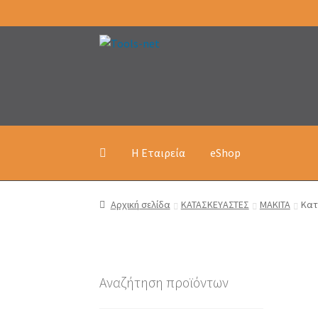
Απευθείας
Μετάβαση
μετάβαση
σε
στην
περιεχόμενο
πλοήγηση
Η Εταιρεία
eShop
Αρχική σελίδα
ΚΑΤΑΣΚΕΥΑΣΤΕΣ
MAKITA
Κατ
Αναζήτηση προϊόντων