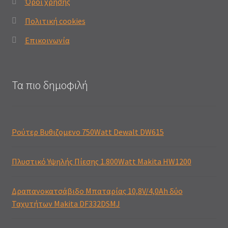
Όροι χρήσης
Πολιτική cookies
Επικοινωνία
Τα πιο δημοφιλή
Ρούτερ Βυθιζομενο 750Watt Dewalt DW615
Πλυστικό Υψηλής Πίεσης 1.800Watt Makita HW1200
Δραπανοκατσάβιδο Μπαταρίας 10,8V/4,0Ah δύο
Ταχυτήτων Makita DF332DSMJ