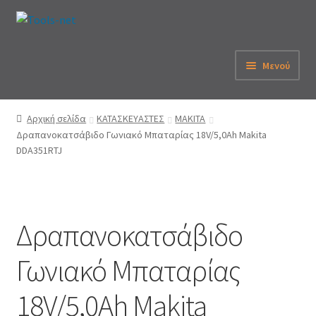
Απευθείας
Μετάβαση
μετάβαση
σε
στην
περιεχόμενο
Μενού
πλοήγηση
Αρχική
Αρχική σελίδα
ΚΑΤΑΣΚΕΥΑΣΤΕΣ
MAKITA
Δραπανοκατσάβιδο Γωνιακό Μπαταρίας 18V/5,0Ah Makita
Εταιρεία
DDA351RTJ
eShop
Λογαριασμός
Δραπανοκατσάβιδο
Καλάθι
Γωνιακό Μπαταρίας
Παραγγελία
18V/5,0Ah Makita