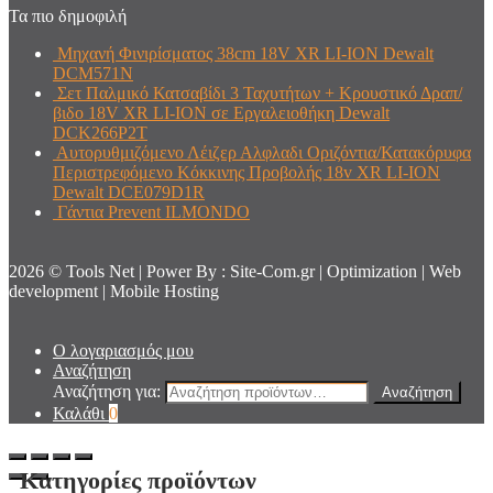
Τα πιο δημοφιλή
Μηχανή Φινιρίσματος 38cm 18V XR LI-ION Dewalt
DCM571N
Σετ Παλμικό Κατσαβίδι 3 Ταχυτήτων + Κρουστικό Δραπ/
βιδο 18V XR LI-ION σε Εργαλειοθήκη Dewalt
DCK266P2T
Αυτορυθμιζόμενο Λέιζερ Αλφλαδι Οριζόντια/Κατακόρυφα
Περιστρεφόμενο Κόκκινης Προβολής 18v XR LI-ION
Dewalt DCE079D1R
Γάντια Prevent ILMONDO
2026 © Tools Net | Power By : Site-Com.gr | Optimization | Web
development | Mobile Hosting
Ο λογαριασμός μου
Αναζήτηση
Αναζήτηση για:
Αναζήτηση
Καλάθι
0
Κατηγορίες προϊόντων