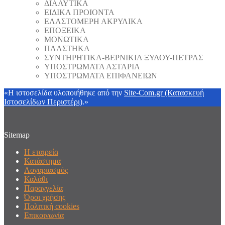
ΔΙΑΛΥΤΙΚΑ
ΕΙΔΙΚΑ ΠΡΟΙΟΝΤΑ
ΕΛΑΣΤΟΜΕΡΗ ΑΚΡΥΛΙΚΑ
ΕΠΟΞΕΙΚΑ
ΜΟΝΩΤΙΚΑ
ΠΛΑΣΤΗΚΑ
ΣΥΝΤΗΡΗΤΙΚΑ-ΒΕΡΝΙΚΙΑ ΞΥΛΟΥ-ΠΕΤΡΑΣ
ΥΠΟΣΤΡΩΜΑΤΑ ΑΣΤΑΡΙΑ
ΥΠΟΣΤΡΩΜΑΤΑ ΕΠΙΦΑΝΕΙΩΝ
«Η ιστοσελίδα υλοποιήθηκε από την
Site-Com.gr (Κατασκευή
Ιστοσελίδων Περιστέρι)
.»
Sitemap
Η εταιρεία
Κατάστημα
Λογαριασμός
Καλάθι
Παραγγελία
Όροι χρήσης
Πολιτική cookies
Επικοινωνία