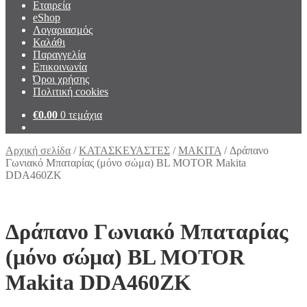
Εταιρεία
eShop
Λογαριασμός
Καλάθι
Παραγγελία
Επικοινωνία
Όροι χρήσης
Πολιτική cookies
€
0.00
0 τεμάχια
Αρχική σελίδα
/
ΚΑΤΑΣΚΕΥΑΣΤΕΣ
/
MAKITA
/
Δράπανο
Γωνιακό Μπαταρίας (μόνο σώμα) BL MOTOR Makita
DDA460ZK
Δράπανο Γωνιακό Μπαταρίας
(μόνο σώμα) BL MOTOR
Makita DDA460ZK