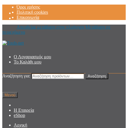
Όροι χρήσης
Πολιτική cookies
Επικοινωνία
Απευθείας μετάβαση στην πλοήγηση
Μετάβαση σε
περιεχόμενο
Ο Λογαριασμός μου
Το Καλάθι μου
Αναζήτηση για:
Αναζήτηση
Μενού
Η Εταιρεία
eShop
Αρχική