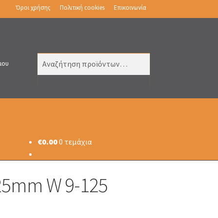
Όροι χρήσης
Πολιτική cookies
Επικοινωνία
Αναζήτηση
Αναζήτηση
μου
για:
€
0.00
0 τεμάχια
125mm W 9-125