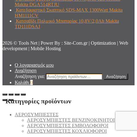
Makita DGA514RTJU
Κατεδαφιστικό Σκαπτικό SDS-MAX 1300Watt Makita
HM1111CV
Κατσαβίδι Παλμικό Μπαταρίας 10,8V/2,0Ah Makita
TD111DSAJ
2026 © Tools Net | Power By : Site-Com.gr | Optimization | Web
development | Mobile Hosting
Ο λογαριασμός μου
Αναζήτηση
Αναζήτηση για:
Αναζήτηση
Καλάθι
0
Κατηγορίες προϊόντων
AEΡΟΣΥΜΠΙΕΣΤΕΣ
AEΡΟΣΥΜΠΙΕΣΤΕΣ ΒΕΝΖΙΝΟΚΙΝΗΤΟΙ
AEΡΟΣΥΜΠΙΕΣΤΕΣ ΕΜΒΟΛΟΦΟΡΟΙ
AEΡΟΣΥΜΠΙΕΣΤΕΣ ΚΟΧΛΙΟΦΟΡΟΙ
ΑΕΡΟΣΥΜΠΙΕΣΤΕΣ ΗΧΟΜΟΝΩΜΕΝΟΙ