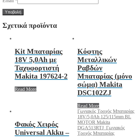
Email
*
Σχετικά προϊόντα
Kit Μπαταρίας
Κόφτης
18V 5,0Ah με
Μεταλλικών
Ταχυφορτιστή
Ραβδών
Makita 197624-2
Μπαταρίας (μόνο
σώμα) Makita
Read More
DSC102ZJ
Read More
Γωνιακός Τροχός Μπαταρίας
18V/5,0Ah 125/115mm BL
MOTOR Makita
Φακός Χειρός
DGA513RTJ
Γωνιακός
Universal Akku –
Τροχός Μπαταρίας