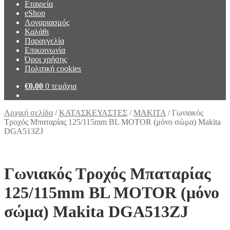
Εταιρεία
eShop
Λογαριασμός
Καλάθι
Παραγγελία
Επικοινωνία
Όροι χρήσης
Πολιτική cookies
€
0.00
0 τεμάχια
Αρχική σελίδα
/
ΚΑΤΑΣΚΕΥΑΣΤΕΣ
/
MAKITA
/
Γωνιακός
Τροχός Μπαταρίας 125/115mm BL MOTOR (μόνο σώμα) Makita
DGA513ZJ
Γωνιακός Τροχός Μπαταρίας
125/115mm BL MOTOR (μόνο
σώμα) Makita DGA513ZJ