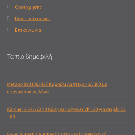
Όροι χρήσης
Πολιτική cookies
Επικοινωνία
Τα πιο δημοφιλή
Metabo 0901063427 Καρούλι Λάστιχου SA 300 με
επαναφορά σωλήνα
Kärcher 2.642-724.0 Κάνη VarioPower VP 120 για σειρές K2
- K3
Bauer Superbit Rubber Ελαστομερές ασφαλτικό