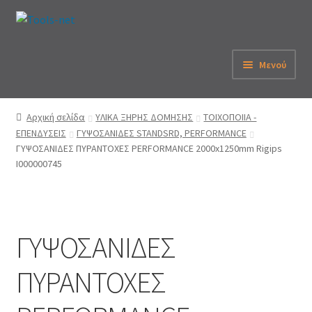
Απευθείας
Μετάβαση
μετάβαση
σε
στην
περιεχόμενο
Μενού
πλοήγηση
Αρχική
Αρχική σελίδα
ΥΛΙΚΑ ΞΗΡΗΣ ΔΟΜΗΣΗΣ
ΤΟΙΧΟΠΟΙΙΑ -
ΕΠΕΝΔΥΣΕΙΣ
ΓΥΨΟΣΑΝΙΔΕΣ STANDSRD, PERFORMANCE
Εταιρεία
ΓΥΨΟΣΑΝΙΔΕΣ ΠΥΡΑΝΤΟΧΕΣ PERFORMANCE 2000x1250mm Rigips
I000000745
eShop
Λογαριασμός
ΓΥΨΟΣΑΝΙΔΕΣ
Καλάθι
ΠΥΡΑΝΤΟΧΕΣ
Παραγγελία