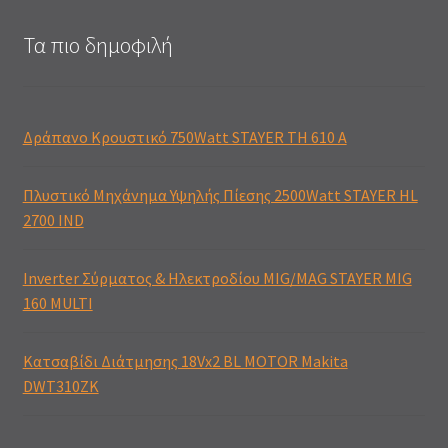
Τα πιο δημοφιλή
Δράπανο Κρουστικό 750Watt STAYER TH 610 A
Πλυστικό Μηχάνημα Υψηλής Πίεσης 2500Watt STAYER HL
2700 IND
Inverter Σύρματος & Ηλεκτροδίου MIG/MAG STAYER MIG
160 MULTI
Κατσαβίδι Διάτμησης 18Vx2 BL MOTOR Makita
DWT310ZK