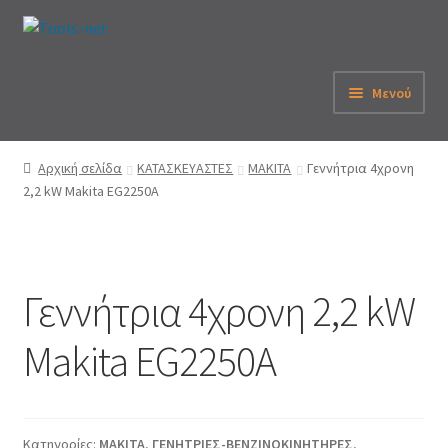
Απευθείας
Μετάβαση
μετάβαση
σε
στην
περιεχόμενο
Μενού
πλοήγηση
Αρχική
Αρχική σελίδα
ΚΑΤΑΣΚΕΥΑΣΤΕΣ
MAKITA
Γεννήτρια 4χρονη
2,2 kW Makita EG2250A
Εταιρεία
eShop
Γεννήτρια 4χρονη 2,2 kW
Λογαριασμός
Makita EG2250A
Καλάθι
Παραγγελία
Κατηγορίες:
MAKITA
,
ΓΕΝΗΤΡΙΕΣ-ΒΕΝΖΙΝΟΚΙΝΗΤΗΡΕΣ
,