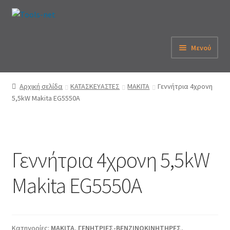
Απευθείας
Μετάβαση
μετάβαση
σε
στην
περιεχόμενο
Μενού
πλοήγηση
Αρχική
Αρχική σελίδα
ΚΑΤΑΣΚΕΥΑΣΤΕΣ
MAKITA
Γεννήτρια 4χρονη
5,5kW Makita EG5550A
Εταιρεία
eShop
Γεννήτρια 4χρονη 5,5kW
Λογαριασμός
Makita EG5550A
Καλάθι
Παραγγελία
Κατηγορίες:
MAKITA
,
ΓΕΝΗΤΡΙΕΣ-ΒΕΝΖΙΝΟΚΙΝΗΤΗΡΕΣ
,