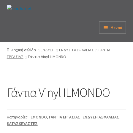
Απευθείας
Μετάβαση
μετάβαση
σε
στην
περιεχόμενο
Μενού
πλοήγηση
Αρχική
Αρχική σελίδα
ΕΝΔΥΣΗ
ΕΝΔΥΣΗ ΑΣΦΑΛΕΙΑΣ
ΓΑΝΤΙΑ
ΕΡΓΑΣΙΑΣ
Γάντια Vinyl ILMONDO
Εταιρεία
eShop
Γάντια Vinyl ILMONDO
Λογαριασμός
Καλάθι
Κατηγορίες:
ILMONDO
,
ΓΑΝΤΙΑ ΕΡΓΑΣΙΑΣ
,
ΕΝΔΥΣΗ ΑΣΦΑΛΕΙΑΣ
,
Παραγγελία
ΚΑΤΑΣΚΕΥΑΣΤΕΣ