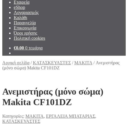
Εταιρεία
eShop
Λογαριασμός
Καλάθι
Παραγγελία
Επικοινωνία
Όροι χρήσης
Πολιτική cookies
€
0.00
0 τεμάχια
Αρχική σελίδα
/
ΚΑΤΑΣΚΕΥΑΣΤΕΣ
/
MAKITA
/
Ανεμιστήρας
(μόνο σώμα) Makita CF101DZ
Ανεμιστήρας (μόνο σώμα)
Makita CF101DZ
Κατηγορίες:
MAKITA
,
ΕΡΓΑΛΕΙΑ ΜΠΑΤΑΡΙΑΣ
,
ΚΑΤΑΣΚΕΥΑΣΤΕΣ