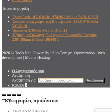
Τα πιο δημοφιλή
Twin Pack 18V 6,0Ah 197428-2 Makita 2xBL1860B
Σκούπα Επαγγελματική Βιομηχανική 1.050W Makita
VC3210L
Δράπανο 370Watt Makita DP2011
Εξάρτημα Συλλογής Σκόνης για Γωνιακούς Τροχούς
230/180mm Makita 198440-5
2026 © Tools Net | Power By : Site-Com.gr | Optimization | Web
development | Mobile Hosting
Ο λογαριασμός μου
Αναζήτηση
Αναζήτηση για:
Αναζήτηση
Καλάθι
0
Κατηγορίες προϊόντων
AEΡΟΣΥΜΠΙΕΣΤΕΣ