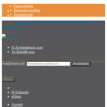
Όροι χρήσης
Πολιτική cookies
Επικοινωνία
Απευθείας μετάβαση στην πλοήγηση
Μετάβαση σε
περιεχόμενο
Ο Λογαριασμός μου
Το Καλάθι μου
Αναζήτηση για:
Αναζήτηση
Μενού
Η Εταιρεία
eShop
Αρχική