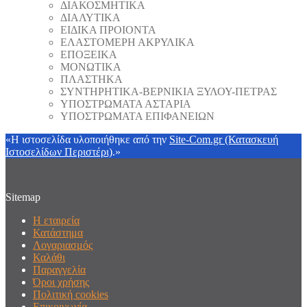
ΔΙΑΚΟΣΜΗΤΙΚΑ
ΔΙΑΛΥΤΙΚΑ
ΕΙΔΙΚΑ ΠΡΟΙΟΝΤΑ
ΕΛΑΣΤΟΜΕΡΗ ΑΚΡΥΛΙΚΑ
ΕΠΟΞΕΙΚΑ
ΜΟΝΩΤΙΚΑ
ΠΛΑΣΤΗΚΑ
ΣΥΝΤΗΡΗΤΙΚΑ-ΒΕΡΝΙΚΙΑ ΞΥΛΟΥ-ΠΕΤΡΑΣ
ΥΠΟΣΤΡΩΜΑΤΑ ΑΣΤΑΡΙΑ
ΥΠΟΣΤΡΩΜΑΤΑ ΕΠΙΦΑΝΕΙΩΝ
«Η ιστοσελίδα υλοποιήθηκε από την
Site-Com.gr (Κατασκευή
Ιστοσελίδων Περιστέρι)
.»
Sitemap
Η εταιρεία
Κατάστημα
Λογαριασμός
Καλάθι
Παραγγελία
Όροι χρήσης
Πολιτική cookies
Επικοινωνία