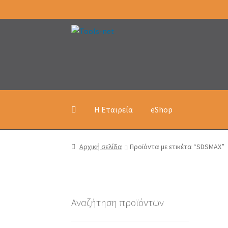
Απευθείας
Μετάβαση
μετάβαση
σε
στην
περιεχόμενο
πλοήγηση
Η Εταιρεία
eShop
Αρχική σελίδα
Προϊόντα με ετικέτα “SDSMAX”
Αναζήτηση προϊόντων