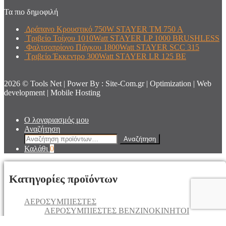
Τα πιο δημοφιλή
Δράπανο Κρουστικό 750W STAYER TM 750 A
Τριβείο Τοίχου 1010Watt STAYER LP 1000 BRUSHLESS
Φαλτσοπρίονο Πάγκου 1800Watt STAYER SCC 315
Τριβείο Έκκεντρο 300Watt STAYER LR 125 BE
2026 © Tools Net | Power By : Site-Com.gr | Optimization | Web
development | Mobile Hosting
Ο λογαριασμός μου
Αναζήτηση
Αναζήτηση
Αναζήτηση
για:
Καλάθι
0
Κατηγορίες προϊόντων
AEΡΟΣΥΜΠΙΕΣΤΕΣ
AEΡΟΣΥΜΠΙΕΣΤΕΣ ΒΕΝΖΙΝΟΚΙΝΗΤΟΙ
AEΡΟΣΥΜΠΙΕΣΤΕΣ ΕΜΒΟΛΟΦΟΡΟΙ