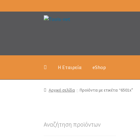
Απευθείας
Μετάβαση
μετάβαση
σε
στην
περιεχόμενο
πλοήγηση
Η Εταιρεία
eShop
Αρχική σελίδα
Προϊόντα με ετικέτα “6501x”
Αναζήτηση προϊόντων