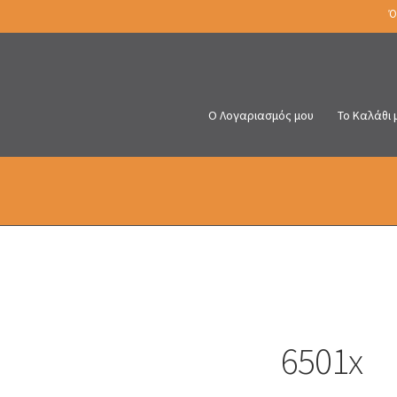
Ό
Ο Λογαριασμός μου
Το Καλάθι 
6501x