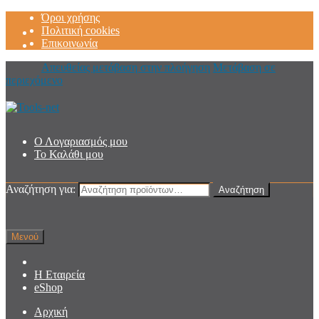
Όροι χρήσης
Πολιτική cookies
Επικοινωνία
Απευθείας μετάβαση στην πλοήγηση
Μετάβαση σε
περιεχόμενο
Ο Λογαριασμός μου
Το Καλάθι μου
Αναζήτηση για:
Αναζήτηση
Μενού
Η Εταιρεία
eShop
Αρχική