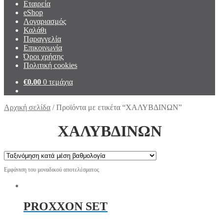
Εταιρεία
eShop
Λογαριασμός
Καλάθι
Παραγγελία
Επικοινωνία
Όροι χρήσης
Πολιτική cookies
€
0.00
0 τεμάχια
Αρχική σελίδα
/
Προϊόντα με ετικέτα “ΧΑΛΥΒΔΙΝΩΝ”
ΧΑΛΥΒΔΙΝΩΝ
Εμφάνιση του μοναδικού αποτελέσματος
PROXXON SET