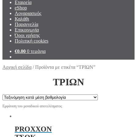
Εταιρεία
eShop
Λογαριασμός
Καλάθι
Παραγγελία
Επικοινωνία
Όροι χρήσης
Πολιτική cookies
€
0.00
0 τεμάχια
Αρχική σελίδα
/
Προϊόντα με ετικέτα “ΤΡΙΩΝ”
ΤΡΙΩΝ
Εμφάνιση του μοναδικού αποτελέσματος
PROXXON