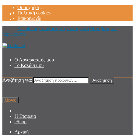
Όροι χρήσης
Πολιτική cookies
Επικοινωνία
Απευθείας μετάβαση στην πλοήγηση
Μετάβαση σε
περιεχόμενο
Ο Λογαριασμός μου
Το Καλάθι μου
Αναζήτηση για:
Αναζήτηση
Μενού
Η Εταιρεία
eShop
Αρχική