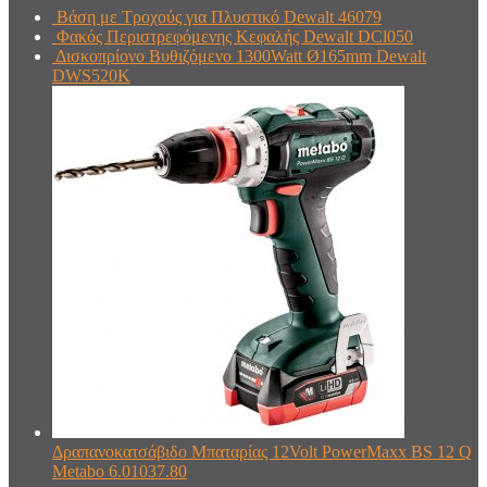
Βάση με Τροχούς για Πλυστικό Dewalt 46079
Φακός Περιστρεφόμενης Κεφαλής Dewalt DCl050
Δισκοπρίονο Βυθιζόμενο 1300Watt Ø165mm Dewalt
DWS520K
Δραπανοκατσάβιδο Μπαταρίας 12Volt PowerMaxx BS 12 Q
Metabo 6.01037.80